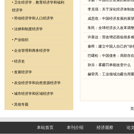
李扬：中国经济发展的新阶段
•
卫生经济学，教育经济学和福利
李克强：关于深化经济体制
经济学
•
劳动经济学和人口经济学
成思危：中国经济发展的展
朱民：全球经济步入改革调
•
法律和制度经济学
许善达：营改增还面临很多
•
产业组织
秦晖：建立中国人自己的“绿
•
企业管理和商务经济学
巴曙松：中国债务：局部存
•
经济史
孙乐：雾霾罚单能改变什么
•
发展经济学
赫荣亮：工业领域治霾当用
•
农业经济学和自然资源经济学
•
城市经济学和区域经济学
•
其他专题
页
本站首页
本刊介绍
经济观察
论