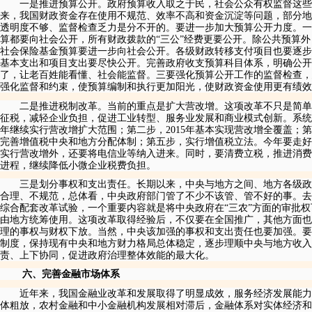
一是推进预算公开。政府预算收入取之于民，社会公众有权监督这些
来，我国财政资金存在使用不规范、效率不高和资金沉淀等问题，部分地
透明度不够、监督检查乏力是分不开的。要进一步加大预算公开力度。一
算都要向社会公开，所有财政拨款的“三公”经费更要公开。除公共预算
社会保险基金预算要进一步向社会公开。各级财政转移支付项目也要逐步
基本支出和项目支出要尽快公开。完善政府收支预算科目体系，明确公
了，让老百姓能看懂、社会能监督。三要强化预算公开工作的监督检查，
强化监督和约束，使预算编制和执行更加阳光，使财政资金使用更有绩效
二是推进税制改革。当前的重点是扩大营改增。这项改革不只是简单
征税，减轻企业负担，促进工业转型、服务业发展和商业模式创新。系统
年继续实行营改增扩大范围；第二步，
2015
年基本实现营改增全覆盖；第
完善增值税中央和地方分配体制；第五步，实行增值税立法。今年要走好
实行营改增外，还要将电信业等纳入进来。同时，要清费立税，推进消费
进程，继续降低小微企业税费负担。
三是划分事权和支出责任。长期以来，中央与地方之间、地方各级政
合理、不规范，总体看，中央政府部门管了不少不该管、管不好的事。去
综合配套改革试验，一个重要内容就是将中央政府在“三农”方面的审批
由地方统筹使用。这项改革取得经验后，不仅要在全国推广，其他方面也
理的事权与财权下放。当然，中央该加强的事权和支出责任也要加强。要
制度，保持现有中央和地方财力格局总体稳定，逐步理顺中央与地方收
责、上下协同，促进政府治理整体效能的最大化。
六、完善金融市场体系
近年来，我国金融业改革和发展取得了明显成效，服务经济发展能力
体粗放，农村金融和中小金融机构发展相对滞后，金融体系对实体经济和