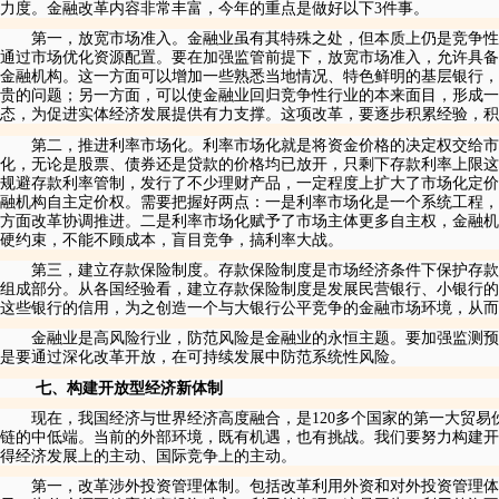
力度。金融改革内容非常丰富，今年的重点是做好以下
3
件事。
第一，放宽市场准入。金融业虽有其特殊之处，但本质上仍是竞争性
通过市场优化资源配置。要在加强监管前提下，放宽市场准入，允许具备
金融机构。这一方面可以增加一些熟悉当地情况、特色鲜明的基层银行，
贵的问题；另一方面，可以使金融业回归竞争性行业的本来面目，形成
态，为促进实体经济发展提供有力支撑。这项改革，要逐步积累经验，积
第二，推进利率市场化。利率市场化就是将资金价格的决定权交给市
化，无论是股票、债券还是贷款的价格均已放开，只剩下存款利率上限这
规避存款利率管制，发行了不少理财产品，一定程度上扩大了市场化定价
融机构自主定价权。需要把握好两点：一是利率市场化是一个系统工程，
方面改革协调推进。二是利率市场化赋予了市场主体更多自主权，金融机
硬约束，不能不顾成本，盲目竞争，搞利率大战。
第三，建立存款保险制度。存款保险制度是市场经济条件下保护存款
组成部分。从各国经验看，建立存款保险制度是发展民营银行、小银行的
这些银行的信用，为之创造一个与大银行公平竞争的金融市场环境，从而
金融业是高风险行业，防范风险是金融业的永恒主题。要加强监测预
是要通过深化改革开放，在可持续发展中防范系统性风险。
七、构建开放型经济新体制
现在，我国经济与世界经济高度融合，是
120
多个国家的第一大贸易
链的中低端。当前的外部环境，既有机遇，也有挑战。我们要努力构建开
得经济发展上的主动、国际竞争上的主动。
第一，改革涉外投资管理体制。包括改革利用外资和对外投资管理体