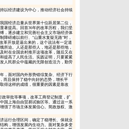
持以经济建设为中心，推动经济社会持续
我国经济总量从世界第十位跃居第二位，
显著提高。回首
36
年的改革历程，我们坚
缚，逐步建立和完善社会主义市场经济体
制障碍难以前行、“山重水复疑无路”时，
的改革开放是逼出来的，这个说法有一定道
饿所迫。人还是那些人，地还是那些地，
及时在全国农村推开这项改革，随后又在
和提高了人民生活。实践证明，只要紧紧
发人民群众中蕴藏的无限创造活力，勤劳
年，面对国内外形势错综复杂、经济下行
”，而且保持了稳中向好的态势，增长平
。取得这样的成绩，很重要的因素是靠改
行政审批等事项，改革工商登记制度，扩
中国上海自由贸易试验区等。通过这一系
增强了市场主体发展信心。简政放权、激
济运行合理区间，确定了稳增长、保就业
结构，增强发展内生动力。面对复杂多变