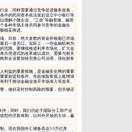
行业，同样需要通过竞争促进服务改善，
条件的民间资本依法发起设立中小银行等
以缓解小微企业、“三农”等融资难、融资
一个各种市场主体共同参与竞争的金融生
极稳妥推进。
场。目前，绝大多数的资金价格都已市场
最后一道关口。实际上，一些金融机构为
的范围。要继续推进利率市场化，扩大金
单兵突进式的改革难以成功，需要与相关
构和企业要加快完善公司治理，强化财务
人利益的重要措施，是金融安全网的重要
重要前提和条件。存款保险客观上能增强
有利于推动金融业放开市场准入等改革。
警，做好及时控制风险的预案，但关键还
伙伴；同时，我们仍处于国际分工和产业
放型经济新体制，以对外开放的主动，赢
制。现在我国外汇储备高达
3
.
9
万亿美