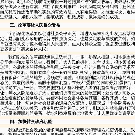
累经验。对那些必须取得突破但一时还把握不准的重大改革，要鼓励和支
改革试验区进行探索。成功了就及时推广，出现问题就及时纠错，把风险
而又稳妥推进改革顺利实施的有效方法。只有走得稳，才能走得快、走得
过渐进式、累积式改革，集腋成裘、积微成著，赢得最终的成功。
三、改革要让人民群众受益
全面深化改革要以促进社会公平正义、增进人民福祉为出发点和落脚
定，是我们党和政府的宗旨与性质所决定，也是决定改革成败的关键。如
革就没有意义，也不会得到人民拥护。让人民群众受益，就是要促进权利
更多更公平惠及全体人民。
我们以往的改革能以燎原之势铺开、一步一步深入推进，根本原因就
公平参与和发展的机会，得到了广大人民的拥护。去年以来，很多领域的
道理。今后改革的环境条件和重点任务会变，但让人民群众受益的要求不
是最大的红利。我们要建立公平有效的体制机制，使改革的红利、发展的
还有很多不合理的地方，必须进行调整。但调整利益不能只以静态的观点
态的、发展的眼光，着眼于增量利益，在做大“蛋糕”的同时分好“蛋糕”
搞平均主义那一套。首先要把贫困人群和低收入者的利益保障好维护好，
让中等收入阶层逐步扩大，使他们拥有更大的发展空间；还要保护高收入
业创造更好的发展环境。要使不同社会群体各展其能、各得其所，让一切
相迸发，让一切创造社会财富的源泉充分涌流，从而形成一个各阶层各方
人均
GDP
近
6800
美元，改革和发展的路子走对了，到
2020
年就会超过
1
万
过增量来理顺利益关系、优化利益格局的余地很大，让人民群众普遍受益
四、加快转变政府职能
我国经济社会发展的诸多问题都与政府职能和管理方式密切相关。政