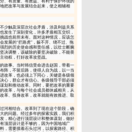
分、有质量、有效益、有利于保护环境的
好地把改革与发展结合起来，使之相辅相
不少触及深层次社会矛盾，涉及利益关系
也发生了深刻变化，许多矛盾相互交织，
挑战也前所未有。面对这种情况，应该怎
会发展的“拦路虎”，躲不开、绕不过、拖
强烈的历史使命感和责任感，以壮士断腕
坚决调整，该破除的要坚决破除，不能畏
主动权，打好改革攻坚战。
的故事。当时韩信受命进击赵国，带着一
布阵，不留后路，使得人自为战，以一当
进改革，也必须上下同心，关键是各级领
决心，群众才有信心。各级领导干部必须
谋划和推动改革。同时，要把改革的重要
的改革，与每个社会成员都休戚相关，从
改革、投身改革，改革就能有效推进、取
过河相结合。改革到了现在这个阶段，确
大的问题。经过多年的探索实践，我们积
发，精心进行顶层设计和整体谋划，做好
仅有顶层设计是不够的，因为中国地域广
料，需要摸着石头过河，以探索路径、积