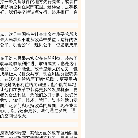
持一些具备条件的地方先行先试，或者在
和影响控制在局部范围。这样做，是积极
好。我们要坚持试点先行、逐步推广，通
点。这是中国特色社会主义本质要求所决
果人民群众不能从改革中受益，这样的改
公平、机会公平、规则公平，使发展成果
在于给人民带来实实在在的利益、带来了
改革能够顺利推进、取得成效，也是这个
会变，也不能变。改革是最大的动力，也
成果让人民群众共享。现在利益分配确实
、在既有利益格局下切“蛋糕”，更要用动
。即使是既有利益格局调整，也不能简单地
让他们在改革中获得更多的发展机会；要
者的合法利益，为他们放开手脚、投资兴
劳动、知识、技术、管理、资本的活力竞
面广泛参与和支持改革的局面。现在我国
美元，以后还会更多。我们通过发展、通
的空间也很大。
府职能不转变，其他方面的改革就难以推