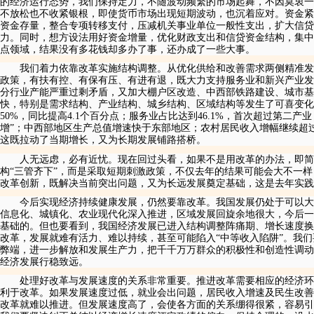
的经济运行态势，我们保持定力，不随波动频繁的市场起舞，不因莫衷一
不放松也不收紧银根，即使货币市场出现短期波动，也沉着应对。资金紧
资金存量，整合专项转移支付，压减机关事业单位一般性支出，扩大信
力。同时，想方设法用好资金增量，优化财政支出和信贷资金结构，集中
点领域，结果没有多花钱却多办了事，还办成了一些大事。
我们着力依靠改革实施结构调整。从优化供给和改善需求两侧精准发
政策，有扶有控、有保有压、有进有退，既大力支持服务业和新兴产业发
分行业产能严重过剩矛盾，又加大棚户区改造、中西部铁路建设、城市基
快，特别是需求结构、产业结构、城乡结构、区域结构等发生了可喜变化
50
%
，同比提高
4
.
1
个百分点；服务业占比达到
46
.
1
%
，首次超过第二产业
增”；中西部地区生产总值增速快于东部地区；农村居民收入增幅继续超
这既拉动了当期增长，又为长期发展铺路搭桥。
人无远虑，必有近忧。现在回过头看，如果不是用改革的办法，即简
构“三管齐下”，而是采取短期刺激政策，不仅去年的结果可能会大不一
改革创新，既解决当前突出问题，又为长远发展奠定基础，这是去年实践
今后实现经济持续健康发展，仍然要靠改革。我国发展仍处于可以大
信息化、城镇化、农业现代化深入推进，区域发展回旋余地很大，今后一
基础的。但也要看到，我国经济发展已进入结构调整阵痛期、增长速度换
改革，发展就难有活力、难以持续，甚至可能陷入“中等收入陷阱”。我
弊端，进一步解放和发展生产力，把千千万万群众的积极性和创造性调动
经济发展行稳致远。
处理好改革与发展速度的关系非常重要。推进改革需要相应的经济环
利于改革。如果发展速度过低，就业会出问题，居民收入增速及民生改善
改革就难以推进。但发展速度高了，会使各方面的关系绷得很紧，容易引