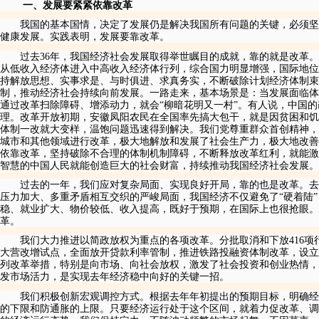
一、发展要紧紧依靠改革
我国的基本国情，决定了发展仍是解决我国所有问题的关键，必须坚
健康发展。实践表明，发展要靠改革。
过去
36
年，我国经济社会发展取得举世瞩目的成就，靠的就是改革。
从低收入经济体进入中高收入经济体行列，综合国力明显增强，国际地位
持解放思想、实事求是、与时俱进、求真务实，不断破除计划经济体制束
制，推动经济社会持续向前发展。一路走来，基本场景是：当发展面临体
通过改革扫除障碍、增添动力，就会“柳暗花明又一村”。有人说，中国
理。改革开放初期，安徽凤阳农民在全国率先搞大包干，就是因贫困和饥
体制一改就大变样，温饱问题迅速得到解决。我们党尊重群众首创精神，
城市和其他领域进行改革，极大地解放和发展了社会生产力，极大地改善
依靠改革，坚持破除不合理的体制机制障碍，不断释放改革红利，就能激
智慧的中国人民就能创造巨大的社会财富，持续推动我国经济社会发展。
过去的一年，我们应对复杂局面、实现良好开局，靠的也是改革。去
压力加大、多重矛盾相互交织的严峻局面，我国经济不仅避免了“硬着陆
稳、就业扩大、物价较低、收入提高，既好于预期，在国际上也很抢眼
革。
我们大力推进以简政放权为重点的各项改革。分批取消和下放
416
项
大营改增试点，全面放开贷款利率管制，推进铁路投融资体制改革，设立
列改革举措，特别是向市场、向社会放权，激发了社会投资和创业热情，
发市场活力，是实现去年经济稳中向好的关键一招。
我们积极创新宏观调控方式。根据去年年初提出的预期目标，明确经
的下限和防通胀的上限。只要经济运行处于这个区间，就着力促改革、调