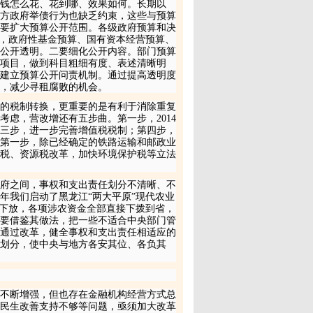
钱怎么花、花到哪、效果如何。长期以
方政府举债行为也缺乏约束，这些与预算
要扩大预算公开范围。各级政府预算和决
外，政府性基金预算、国有资本经营预算、
公开透明。二要细化公开内容。部门预算
开项目，做到科目粗细有度、表述清晰明
建立预算公开问责机制。通过提高透明度
，减少寻租腐败的机会。
的税制转换，更重要的是有利于消除重复
考虑，营改增还有五步曲。第一步，
2014
三步，进一步完善增值税税制；第四步，
第一步，除已经确定的铁路运输和邮政业
税、资源税改革，加快环境保护税等立法
府之间，事权和支出责任划分不清晰、不
年我们启动了黑龙江“两大平原”现代农业
权下放，各项涉农资金全部直接下拨到省，
要借鉴其做法，把一些不适合中央部门管
通过改革，健全事权和支出责任相适应的
入划分，使中央与地方各安其位、各负其
不断增强，但也存在金融机构经营方式总
民生改善支持不够等问题，亟须加大改革