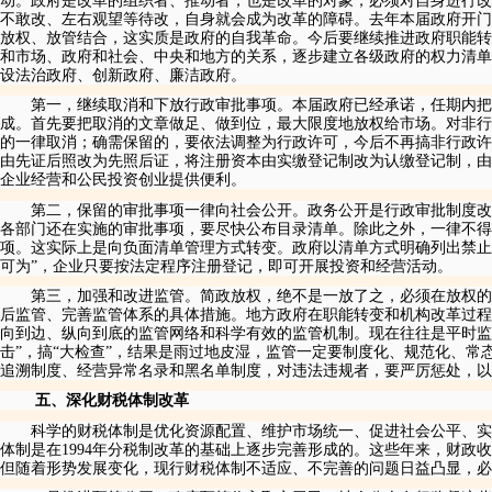
动。政府是改革的组织者、推动者，也是改革的对象，必须对自身进行改
不敢改、左右观望等待改，自身就会成为改革的障碍。去年本届政府开门
放权、放管结合，这实质是政府的自我革命。今后要继续推进政府职能转
和市场、政府和社会、中央和地方的关系，逐步建立各级政府的权力清单
设法治政府、创新政府、廉洁政府。
第一，继续取消和下放行政审批事项。本届政府已经承诺，任期内把
成。首先要把取消的文章做足、做到位，最大限度地放权给市场。对非行
的一律取消；确需保留的，要依法调整为行政许可，今后不再搞非行政许
由先证后照改为先照后证，将注册资本由实缴登记制改为认缴登记制，由
企业经营和公民投资创业提供便利。
第二，保留的审批事项一律向社会公开。政务公开是行政审批制度改
各部门还在实施的审批事项，要尽快公布目录清单。除此之外，一律不
项。这实际上是向负面清单管理方式转变。政府以清单方式明确列出禁止
可为”，企业只要按法定程序注册登记，即可开展投资和经营活动。
第三，加强和改进监管。简政放权，绝不是一放了之，必须在放权的
后监管、完善监管体系的具体措施。地方政府在职能转变和机构改革过程
向到边、纵向到底的监管网络和科学有效的监管机制。现在往往是平时监
击”，搞“大检查”，结果是雨过地皮湿，监管一定要制度化、规范化、常
追溯制度、经营异常名录和黑名单制度，对违法违规者，要严厉惩处，以
五、深化财税体制改革
科学的财税体制是优化资源配置、维护市场统一、促进社会公平、实
体制是在
1994
年分税制改革的基础上逐步完善形成的。这些年来，财政收
但随着形势发展变化，现行财税体制不适应、不完善的问题日益凸显，必