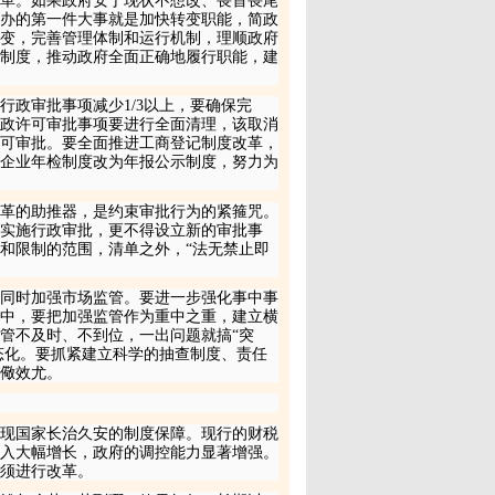
革。如果政府安于现状不想改、畏首畏尾
办的第一件大事就是加快转变职能，简政
变，完善管理体制和运行机制，理顺政府
制度，推动政府全面正确地履行职能，建
行政审批事项减少
1
/
3
以上，要确保完
政许可审批事项要进行全面清理，该取消
可审批。要全面推进工商登记制度改革，
企业年检制度改为年报公示制度，努力为
革的助推器，是约束审批行为的紧箍咒。
得实施行政审批，更不得设立新的审批事
和限制的范围，清单之外，“法无禁止即
同时加强市场监管。要进一步强化事中事
中，要把加强监管作为重中之重，建立横
管不及时、不到位，一出问题就搞“突
态化。要抓紧建立科学的抽查制度、责任
儆效尤。
现国家长治久安的制度保障。现行的财税
入大幅增长，政府的调控能力显著增强。
须进行改革。