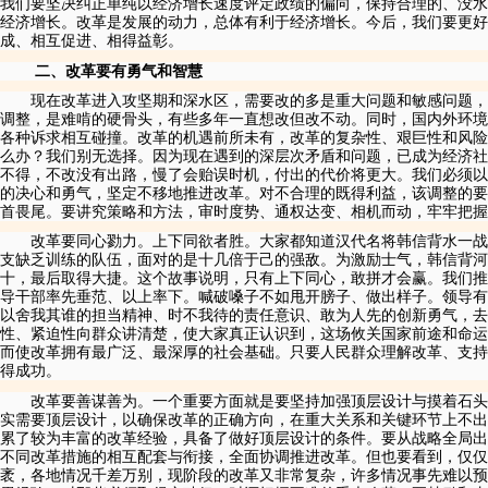
我们要坚决纠正单纯以经济增长速度评定政绩的偏向，保持合理的、没水
经济增长。改革是发展的动力，总体有利于经济增长。今后，我们要更
成、相互促进、相得益彰。
二、改革要有勇气和智慧
现在改革进入攻坚期和深水区，需要改的多是重大问题和敏感问题，
调整，是难啃的硬骨头，有些多年一直想改但改不动。同时，国内外环境
各种诉求相互碰撞。改革的机遇前所未有，改革的复杂性、艰巨性和风险
么办？我们别无选择。因为现在遇到的深层次矛盾和问题，已成为经济社
不得，不改没有出路，慢了会贻误时机，付出的代价将更大。我们必须以
的决心和勇气，坚定不移地推进改革。对不合理的既得利益，该调整的要
首畏尾。要讲究策略和方法，审时度势、通权达变、相机而动，牢牢把握
改革要同心勠力。上下同欲者胜。大家都知道汉代名将韩信背水一战
支缺乏训练的队伍，面对的是十几倍于己的强敌。为激励士气，韩信背河
十，最后取得大捷。这个故事说明，只有上下同心，敢拼才会赢。我们推
导干部率先垂范、以上率下。喊破嗓子不如甩开膀子、做出样子。领导有
以舍我其谁的担当精神、时不我待的责任意识、敢为人先的创新勇气，去
性、紧迫性向群众讲清楚，使大家真正认识到，这场攸关国家前途和命运
而使改革拥有最广泛、最深厚的社会基础。只要人民群众理解改革、支持
得成功。
改革要善谋善为。一个重要方面就是要坚持加强顶层设计与摸着石头
实需要顶层设计，以确保改革的正确方向，在重大关系和关键环节上不出
累了较为丰富的改革经验，具备了做好顶层设计的条件。要从战略全局出
不同改革措施的相互配套与衔接，全面协调推进改革。但也要看到，仅
袤，各地情况千差万别，现阶段的改革又非常复杂，许多情况事先难以预