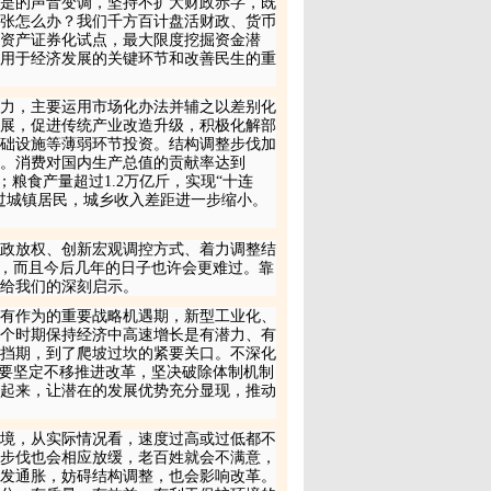
是的声音变调，坚持不扩大财政赤字，既
张怎么办？我们千方百计盘活财政、货币
贷资产证券化试点，最大限度挖掘资金潜
用于经济发展的关键环节和改善民生的重
力，主要运用市场化办法并辅之以差别化
展，促进传统产业改造升级，积极化解部
础设施等薄弱环节投资。结构调整步伐加
。消费对国内生产总值的贡献率达到
；粮食产量超过
1
.
2
万亿斤，实现“十连
过城镇居民，城乡收入差距进一步缩小。
政放权、创新宏观调控方式、着力调整结
样，而且今后几年的日子也许会更难过。靠
给我们的深刻启示。
有作为的重要战略机遇期，新型工业化、
个时期保持经济中高速增长是有潜力、有
挡期，到了爬坡过坎的紧要关口。不深化
们要坚定不移推进改革，坚决破除体制机制
起来，让潜在的发展优势充分显现，推动
境，从实际情况看，速度过高或过低都不
步伐也会相应放缓，老百姓就会不满意，
发通胀，妨碍结构调整，也会影响改革。