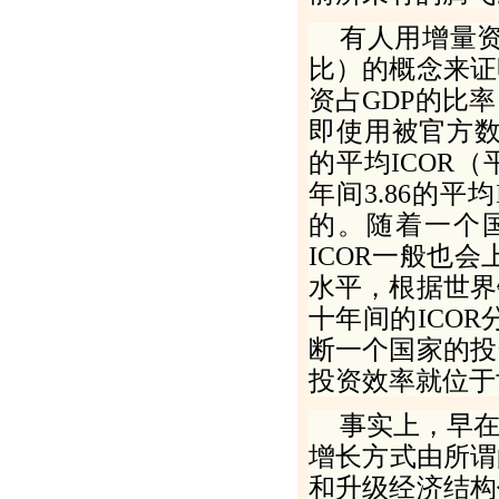
有人用增量
比）的概念来证
资占
GDP
的比率
即使用被官方
的平均
ICOR
（
年间
3
.
86
的平均
的。随着一个
ICOR
一般也会
水平，根据世界
十年间的
ICOR
断一个国家的投
投资效率就位于
事实上，早在
增长方式由所谓
和升级经济结构