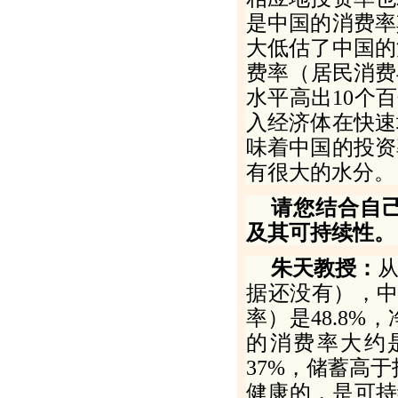
是中国的消费率
大低估了中国的
费率（居民消费
水平高出
10
个百
入经济体在快速
味着中国的投资
有很大的水分。
请您结合自
及其可持续性。
朱天教授：
据还没有），
率）是
48
.
8
%
，
的消费率大约
37
%
，储蓄高于
健康的，是可持