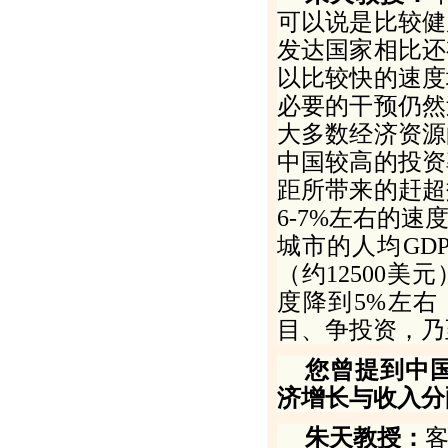
可以说是比较健
发达国家相比还
以比较快的速度
必要的干预仍然
大多数经济资源
中国较高的投资
距所带来的赶超
6
-
7
%
左右的速
城市的人均
GD
（约
12500
美元
度降到
5
%
左右
目、争投资，乃
您曾提到中
济增长与收入分
朱天教授：