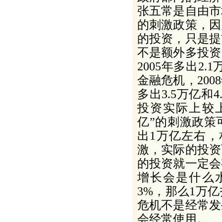
张五常是自由市
的刺激政策，因
的投资，只是提
不是额外多投资
2005
年多出
2
.
1
金融危机，
2008
多出
3
.
5
万亿和
4
投资实际上较
亿”的刺激政策
出
1
万亿左右，
激，实际的投资
的投资就一定会
增长会是什么
3
%
，那么
1
万亿
危机不是经常发
会经常使用。