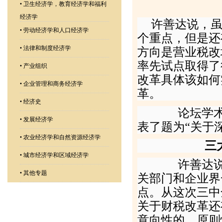
•
卫生经济学，教育经济学和福利
经济学
许善达说，
•
劳动经济学和人口经济学
个重点，但是还
•
法律和制度经济学
方向是营业税改
率先试点取得了
•
产业组织
改革具体该如何
•
企业管理和商务经济学
革。
•
经济史
论坛学术委
•
发展经济学
表了题为“关于
•
农业经济学和自然资源经济学
三
•
城市经济学和区域经济学
许善达说，
•
其他专题
关部门和企业界
点。从这次三中
关于财税改革还
意向性的、原则