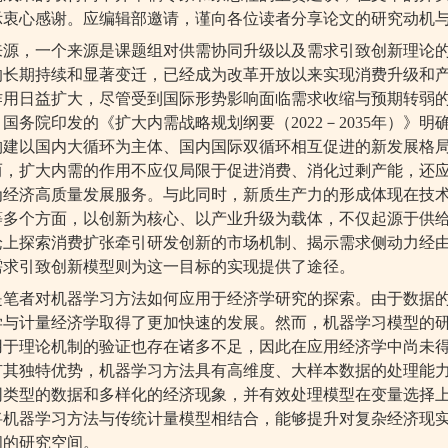
示衷心感谢。应编辑部邀请，谨向各位读者分享论文的研究动机
来源，一个来源是课题组对供需协同升级以及需求引致创新理论
的长期持续和显著变迁，已经成为改革开放以来实现消费升级和
作用日益扩大，尽管受到国际形势影响面临需求收缩与预期转弱
、国务院印发的《扩大内需战略规划纲要（
2022
－
2035
年）》明
构建以国内大循环为主体、国内国际双循环相互促进的新发展格
而，扩大内需的作用不应仅局限于促进消费、消化过剩产能，还
为经济高质量发展服务。与此同时，新质生产力的形成体现在技
等多个方面，以创新为核心、以产业升级为载体，不仅起源于供
论上探索消费扩张牵引研发创新的市场机制、揭示需求侧动力经
需求引致创新模型则为这一目标的实现提供了途径。
是笔者对机器学习方法如何应用于经济学研究的探索。由于数据
学与计量经济学取得了更加快速的发展。然而，机器学习模型的
用于理论机制的验证也存在诸多不足，因此在应用经济学中尚未
有其独特优势，机器学习方法具有高维度、大样本数据的处理能
同类型的数据和多样化的经济现象，并有效处理模型在变量选择
将机器学习方法与传统计量模型相结合，能够提升对复杂经济现
阔的研究空间。