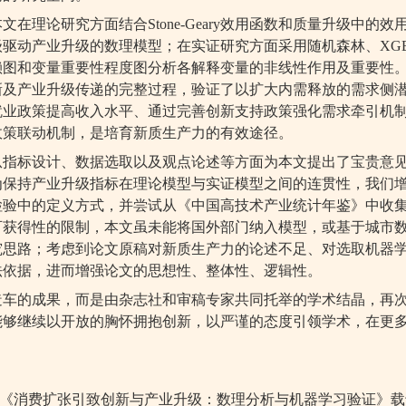
本文在理论研究方面结合
Stone-Geary
效用函数和质量升级中的效
级驱动产业升级的数理模型；在实证研究方面采用随机森林、
XGB
赖图和变量重要性程度图分析各解释变量的非线性作用及重要性
新及产业升级传递的完整过程，验证了以扩大内需释放的需求侧
就业政策提高收入水平、通过完善创新支持政策强化需求牵引机
政策联动机制，是培育新质生产力的有效途径。
从指标设计、数据选取以及观点论述等方面为本文提出了宝贵意
为保持产业升级指标在理论模型与实证模型之间的连贯性，我们
检验中的定义方式，并尝试从《中国高技术产业统计年鉴》中收
可获得性的限制，本文虽未能将国外部门纳入模型，或基于城市
究思路；考虑到论文原稿对新质生产力的论述不足、对选取机器
法依据，进而增强论文的思想性、整体性、逻辑性。
造车的成果，而是由杂志社和审稿专家共同托举的学术结晶，再
能够继续以开放的胸怀拥抱创新，以严谨的态度引领学术，在更
《消费扩张引致创新与产业升级：数理分析与机器学习验证》载