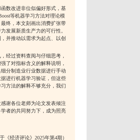
用函数改进非位似偏好形式，基
oost
等机器学习方法对理论模
。最终，本文刻画出消费扩张带
潜力发展新质生产力的可行性。
制，并推动以需求为起点、以创
见，经过资料查阅与仔细思考，
增强了对指标含义的解释说明，
集细分制造业行业数据进行手动
数据进行机器学习验证，但这些
学习方法的解释不够充分，我们
次感谢各位老师为论文发表倾注
多学者的共同努力下，成为照亮
于《经济评论》
2025
年第
4
期
）