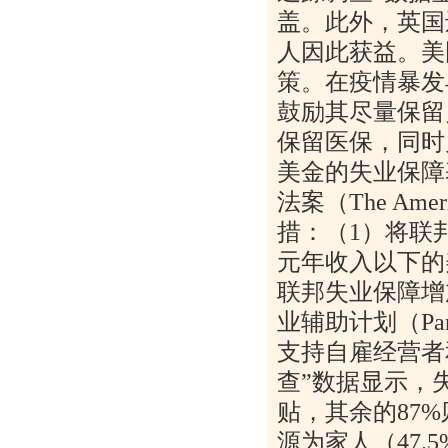
盖。此外，英国
人因此获益。美
策。在疫情暴发
鼓励其尽量保留
保留医保，同时
美金的失业保障
法案（
The Ameri
措：（
1
）将联
元年收入以下的
联邦失业保障增
业辅助计划（
Pa
支持自雇经营者
查
”
数据显示，
贴，其余的
87%
源为家人（
47.5