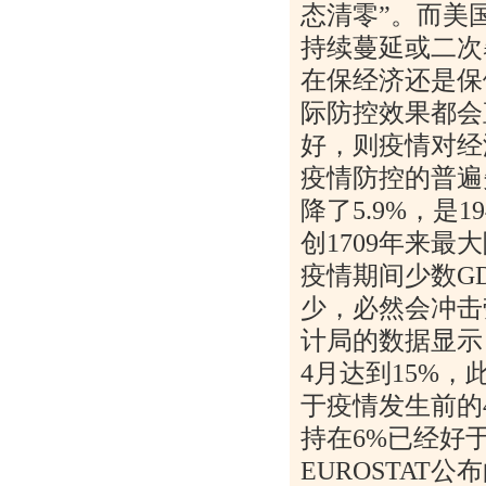
态清零
”
。而美
持续蔓延或二次
在保经济还是保
际防控效果都会
好，则疫情对经
疫情防控的普遍
降了
5.9%
，是
19
创
1709
年来最大
疫情期间少数
G
少，必然会冲击
计局的数据显示
4
月达到
15%
，
于疫情发生前的
持在
6%
已经好
EUROSTAT
公布