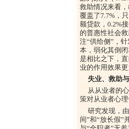
救助情况来看，
覆盖了
7.7%
，只
额贷款，
0.2%
接
的普惠性社会救
注
“
供给侧
”
，针
本，弱化其倒闭
是相比之下，直
业的作用效果更
失业、救助
从从业者的
策对从业者心理
研究发现，
间
”
和
“
放长假
”
与
“
全职者
”
无差