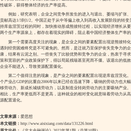
性破坏，获得整体经济的生产率提高。
例如，研究表明，企业之间竞争所发生的进入与退出、萎缩与扩张、
贡献高达
1/3
到
1/2
。中国正处于从中等偏上收入到高收入发展阶段的转变
持库兹涅茨过程的同时，加快推动形成熊彼特过程，以实现经济增长从要
两个生产率源泉上，都存在着现实的障碍，阻止着中国经济整体生产率的
第一个需要高度关注的现象，是企业之间的要素配置出现逆熊彼特化
遇到经营困难终究是不可避免的。然而，是迁就乃至保护丧失竞争力的
康，结果有云泥之别。一些丧失了比较优势和竞争力的企业，热衷于寻求
策和宽容的产业政策保护下，得以苟延残喘甚至死而不僵。该退出的低效
企业不能进入，导致资源配置僵化。
第二个值得注意的现象，是产业之间的要素配置出现逆库兹涅茨化。
个产业占
GDP
的比重自
2006
年以来已经在迅速下降，吸纳的劳动力也大幅
移劳动力、新成长城镇劳动力，以及制造业转岗劳动力的主要吸纳产业。
相比，生产率更低而不是更高，这种就业的相对变化就意味着劳动力从高
源配置退化。
文章来源：
爱思想
本文链接：
http://www.aisixiang.com/data/131226.html
原文出处：
《北大金融评论》
2022
年第
1
期（总第
10
期）