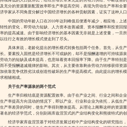
持续降低的人口抚养比，给经济增长带来充足的劳动力供给、不断改善的
及充分的资源重新配置效率即生产率提高空间，表现为劳动生产率和全要
济学家从不同角度分解过中国经济增长的各种贡献因素，证实了这种人口
中国的劳动年龄人口在
2010
年达到峰值后便逐年减少，相应地，上述
转性的变化，即劳动力短缺、人力资本改善减缓、资本报酬率和投资回报
率的提高减速。由于影响经济增长的基本因素无非就是上述变量，一旦所
以往行之有效的增长模式便走到了尽头。
具体来说，老龄化提出的增长模式转换包括两个任务。首先，从生产
长。要素投入固然是经济增长不可或缺的，却不是报酬递增的可持续源泉
劳动力的短缺及成本提高，也意味着资本回报率下降。由于生产率特别是
而不受报酬递减规律的影响。其次，从主要依靠剩余劳动力转移获得资源
加依靠竞争优胜劣汰或创造性破坏的生产率提高模式。由此提出的增长模
求相辅相成。
关于生产率源泉的两个范式
生产率归根结底是资源配置效率。由于在产业之间、行业之间和企业
生产率提高方向流动的情况下，即以产业、行业和企业为依托，从低生产
生产率差异的同时，使生产率得到整体提高。从理论上阐释这样的资源重
著名的经济学范式，分别刻画库兹涅茨式的产业结构变化和熊彼特式的创
经济学家库兹涅茨基于对经济发展过程中产业结构变化的研究指出，