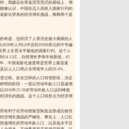
特，我建议在库兹涅茨范式的基础上，增
能够认识，中国在迈入高收入国家行列的
老龄化带来的经济增长挑战，阐释两个提
的奇迹，也经历了人类历史最大规模的人
为
2020
年人均
GDP
达到
10500
美元的中等偏
世界上生育水平最低的国家行列。这个人
到
14.12
亿，自然增长率每年创新低，
65
年，中国老龄化速度将是世界上最迅速
及以上人口将占全球老年人的
26.4%
。
变过程。处在怎样的人口转变阶段，决定
鲜明的阶段：一是以劳动年龄人口迅速增
以
2010
年
15-59
岁劳动年龄人口达到峰值
利消失的挑战。这个人口转折点为经济增
而有利于在劳动密集型制造业形成比较优
经济增长挑战的严峻性。事实上，人口红
快速增长的劳动年龄人口，以及低水平且