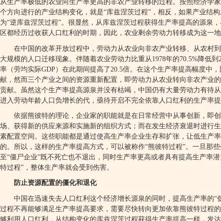
从生产率极低的农业向生产率更高的非农产业转移的过程。按照经济学家
个方向进行的产业结构变化，就是“库兹涅茨过程”，相反，如果产业结
为“逆库兹涅茨过程”。很显然，从库兹涅茨过程获得生产率提高的源泉
区都经历过收获人口红利的时期，因此，农业剩余劳动力转移成为这一地
在中国的改革开放过程中，劳动力从农业向非农产业转移、从农村到
大规模的人口迁移现象。伴随着农业劳动力比重从
1978
年的
70.5%
降低到
率（劳均实际
GDP
）在此期间提高了
20.5
倍。在这个生产率提高幅度中，
献，然而三个产业之间的资源重新配置，即劳动力从农业转向非农产业的
贡献。虽然这个生产率提高源泉并没有枯竭，中国仍有大量劳动力有待从
进入劳动年龄人口负增长的代，亟待开启不完全依靠人口红利的生产率提
依据熊彼特的理论，企业家的职能就是在日常经营中从事创新，即创
场、获得新的供应来源和实施新的组织方式；而在发生经济衰退时进行生
素配置空间。这些职能都是通过使高生产率企业生存和扩张，让低生产率
的。所以，这样的生产率提高方式，可以被称作“熊彼特过程”。一旦那
至“僵尸企业”既不死亡也不退出，同时生产率更高或者具有提高生产率潜
特过程”，整体生产率就会受到伤害。
防止资源配置的僵化和退化
中国在迅速失去人口红利这个经济增长源泉的同时，提高生产率的“
过程不再能够满足生产率提高要求，需要尽快转向更加依靠熊彼特过程的
够利用人口红利，从结构变化的库兹涅茨过程获得生产率提高一样，发达