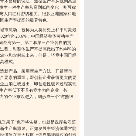
青木昌彦的说法，遵循生产率从低到高这
构发生一种生产率从高到低的变化，则可称
，与人口红利密切相关。很多亚洲国家和地
区生产率提高的显著特色。
城市流动，被称为人类历史上和平时期最
2020
年的
23.6%
，中国经济整体劳动生产
固然有第一、第二和第三产业各自的贡
过程，对整体生产率提高做出了约
44%
的
农业和农村转出来，但是，毕竟中国已经
高模式。
造新产品、采用新生产方法、开辟新市
产要素的重组，即创新企业获得更大的要
企业消亡或退出，即创造性破坏过程实现
些生产率低下不具有竞争力的企业，甚
力的企业难以进入，则形成一个“逆熊彼
低垂果子”也即将告罄，也就是说库兹涅茨
新生产率源泉。正如发展中经济体通常能
经济体在更大程度上依靠熊彼特式的创造