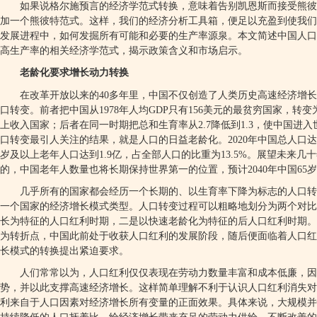
如果说格尔施预言的经济学范式转换，意味着告别凯恩斯而接受熊彼
加一个熊彼特范式。这样，我们的经济分析工具箱，便足以充盈到使我们
发展进程中，如何发掘所有可能和必要的生产率源泉。本文简述中国人口
高生产率的相关经济学范式，揭示政策含义和市场启示。
老龄化要求增长动力转换
在改革开放以来的
40
多年里，中国不仅创造了人类历史高速经济增长
口转变。前者把中国从
1978
年人均
GDP
只有
156
美元的最贫穷国家，转变
上收入国家；后者在同一时期把总和生育率从
2.7
降低到
1.3
，使中国进入
口转变最引人关注的结果，就是人口的日益老龄化。
2020
年中国总人口达
岁及以上老年人口达到
1.9
亿，占全部人口的比重为
13.5%
。展望未来几十
的，中国老年人数量也将长期保持世界第一的位置，预计
2040
年中国
65
岁
几乎所有的国家都会经历一个长期的、以生育率下降为标志的人口转
一个国家的经济增长模式类型。人口转变过程可以粗略地划分为两个对比
长为特征的人口红利时期，二是以快速老龄化为特征的后人口红利时期。
为转折点，中国此前处于收获人口红利的发展阶段，随后便面临着人口红
长模式的转换提出紧迫要求。
人们常常以为，人口红利仅仅表现在劳动力数量丰富和成本低廉，因
势，并以此支撑高速经济增长。这样简单理解不利于认识人口红利消失对
利来自于人口因素对经济增长所有变量的正面效果。具体来说，大规模并