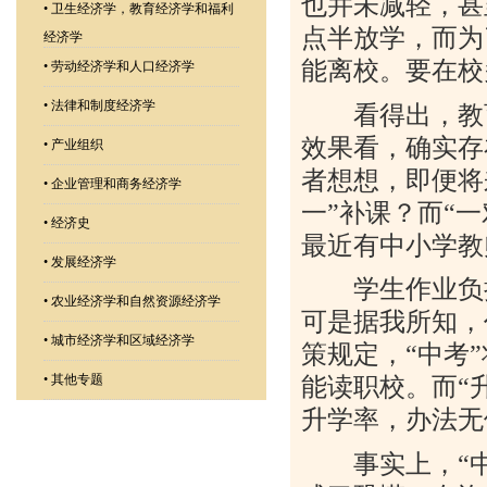
也并未减轻，甚
•
卫生经济学，教育经济学和福利
点半放学，而为
经济学
能离校。要在校
•
劳动经济学和人口经济学
•
法律和制度经济学
看得出，教育
效果看，确实存
•
产业组织
者想想，即便将
•
企业管理和商务经济学
一”补课？而“
•
经济史
最近有中小学教
•
发展经济学
学生作业负担
•
农业经济学和自然资源经济学
可是据我所知，
•
城市经济学和区域经济学
策规定，“中考
•
其他专题
能读职校。而“
升学率，办法无
事实上，“中