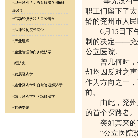
“事先没有一
•
卫生经济学，教育经济学和福利
职工们留下了太
经济学
•
劳动经济学和人口经济学
龄的兖州市人民
6月15日下午
•
法律和制度经济学
制的决定——兖
•
产业组织
公立医院。
•
企业管理和商务经济学
曾几何时，公
•
经济史
却均因反对之声
•
发展经济学
作为方向之一，
•
农业经济学和自然资源经济学
前。
•
城市经济学和区域经济学
由此，兖州人
•
其他专题
的首个探路者。
突如其来的
“公立医院改