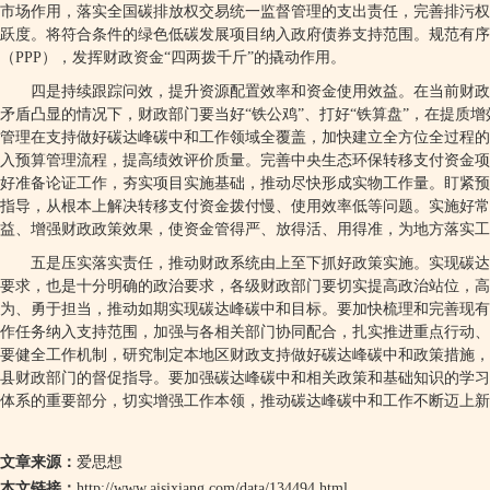
市场作用，落实全国碳排放权交易统一监督管理的支出责任，完善排污权
跃度。将符合条件的绿色低碳发展项目纳入政府债券支持范围。规范有
（
PPP
），发挥财政资金“四两拨千斤”的撬动作用。
四是持续跟踪问效，提升资源配置效率和资金使用效益。在当前财政
矛盾凸显的情况下，财政部门要当好“铁公鸡”、打好“铁算盘”，在提质
管理在支持做好碳达峰碳中和工作领域全覆盖，加快建立全方位全过程的
入预算管理流程，提高绩效评价质量。完善中央生态环保转移支付资金项
好准备论证工作，夯实项目实施基础，推动尽快形成实物工作量。盯紧预
指导，从根本上解决转移支付资金拨付慢、使用效率低等问题。实施好常
益、增强财政政策效果，使资金管得严、放得活、用得准，为地方落实工
五是压实落实责任，推动财政系统由上至下抓好政策实施。实现碳达
要求，也是十分明确的政治要求，各级财政部门要切实提高政治站位，
为、勇于担当，推动如期实现碳达峰碳中和目标。要加快梳理和完善现有
作任务纳入支持范围，加强与各相关部门协同配合，扎实推进重点行动、
要健全工作机制，研究制定本地区财政支持做好碳达峰碳中和政策措施，
县财政部门的督促指导。要加强碳达峰碳中和相关政策和基础知识的学习
体系的重要部分，切实增强工作本领，推动碳达峰碳中和工作不断迈上新
文章来源：
爱思想
本文链接：
http://www.aisixiang.com/data/134494.html