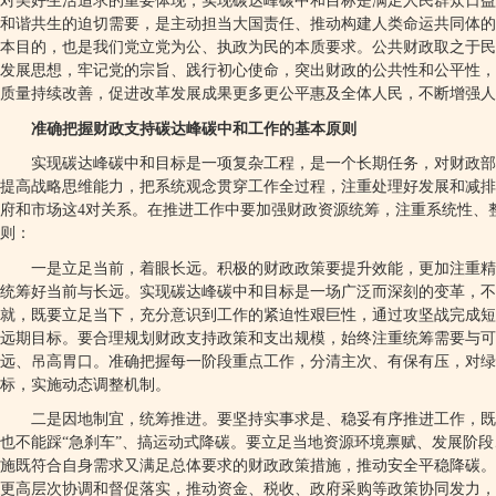
对美好生活追求的重要体现，实现碳达峰碳中和目标是满足人民群众日益
和谐共生的迫切需要，是主动担当大国责任、推动构建人类命运共同体的
本目的，也是我们党立党为公、执政为民的本质要求。公共财政取之于民
发展思想，牢记党的宗旨、践行初心使命，突出财政的公共性和公平性，
质量持续改善，促进改革发展成果更多更公平惠及全体人民，不断增强人
准确把握财政支持碳达峰碳中和工作的基本原则
实现碳达峰碳中和目标是一项复杂工程，是一个长期任务，对财政部
提高战略思维能力，把系统观念贯穿工作全过程，注重处理好发展和减排
府和市场这
4
对关系。在推进工作中要加强财政资源统筹，注重系统性、
则：
一是立足当前，着眼长远。积极的财政政策要提升效能，更加注重精
统筹好当前与长远。实现碳达峰碳中和目标是一场广泛而深刻的变革，不
就，既要立足当下，充分意识到工作的紧迫性艰巨性，通过攻坚战完成短
远期目标。要合理规划财政支持政策和支出规模，始终注重统筹需要与可
远、吊高胃口。准确把握每一阶段重点工作，分清主次、有保有压，对绿
标，实施动态调整机制。
二是因地制宜，统筹推进。要坚持实事求是、稳妥有序推进工作，既
也不能踩“急刹车”、搞运动式降碳。要立足当地资源环境禀赋、发展阶
施既符合自身需求又满足总体要求的财政政策措施，推动安全平稳降碳。
更高层次协调和督促落实，推动资金、税收、政府采购等政策协同发力，