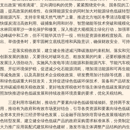
支出政策“精准滴灌”、定向调结构的优势，紧紧围绕党中央、国务院的
题，提高政策的精准性。在保障能源安全的同时加大对能源绿色低碳转型
新能源汽车、支持非常规天然气增产上量、推进北方地区冬季清洁取暖等
快煤炭清洁高效利用、碳捕集利用和封存、智慧储能等技术突破和规模化
水林田湖草沙一体化保护和修复，深入推进大规模国土绿化行动，加强草
达峰碳中和工作，但不可能毕其功于一役，特别是资源依赖程度较高、自
出、举借债务时，要牢固树立底线思维和风险意识，确保财政安全、可持
二是落实税收政策，建立健全推进减污降碳激励约束机制。落实和完
创新发展的激励，又要强化对破坏生态、粗放发展的约束，还要积极推进
发展注入强劲动力。实施风力发电等清洁能源和新能源汽车、节能汽车税
围、开征环境保护税，促进减少化石能源消耗，增加清洁能源和可再生能
等减免政策，以及高新技术企业税收政策、研发费用加计扣除等优惠，鼓
和绿色低碳重大科技攻关，支持促进绿色低碳环保技术、装备和产品研发
支持碳减排相关税收政策，更好地发挥税收对市场主体绿色低碳发展的促
照加快推进绿色低碳发展和持续改善环境质量的要求，优化关税结构。
三是利用市场机制，推动生产要素向绿色低碳领域倾斜。坚持两手发
用，推动有为政府和有效市场更好结合，引导各类资源和要素向绿色低碳
会资本支持长江经济带绿色发展，以金融手段加快培育绿色发展领域的市
色转型发展。建立健全绿色低碳产品的政府采购需求标准体系，分类制定
大力推广应用装配式建筑和绿色建材，激发市场主体调整产品结构的内生