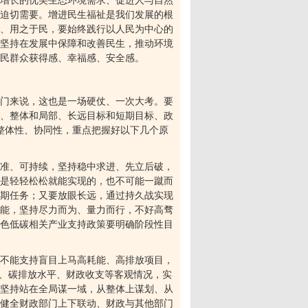
增长的优美生态环境需求、促进人与自然
迫切需要。增进民生福祉是我们发展的根
、用之于民，要始终践行以人民为中心的
坚持在发展中保障和改善民生，推动环境
民群众获得感、幸福感、安全感。
门来说，这也是一场硬仗、一次大考。要
、整体和局部、长远目标和短期目标、政
整体性、协同性，重点把握好以下几个原
准、可持续，坚持稳中求进、先立后破，
是轻轻松松就能实现的，也不可能一蹴而
期任务；又要放眼长远，通过持久战实现
能，坚持尽力而为、量力而行，不好高骛
色低碳相关产业支持政策要明确阶段性目
不能支持盲目上马高耗能、高排放项目，
段、碳排放水平、财政收支等客观情况，实
坚持站在全局谋一域，从整体上谋划、从
健全财政部门上下联动、财政与其他部门