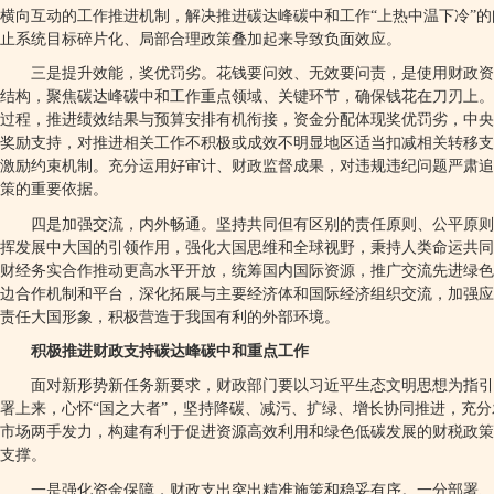
横向互动的工作推进机制，解决推进碳达峰碳中和工作“上热中温下冷”
止系统目标碎片化、局部合理政策叠加起来导致负面效应。
三是提升效能，奖优罚劣。花钱要问效、无效要问责，是使用财政资
结构，聚焦碳达峰碳中和工作重点领域、关键环节，确保钱花在刀刃上。
过程，推进绩效结果与预算安排有机衔接，资金分配体现奖优罚劣，中央
奖励支持，对推进相关工作不积极或成效不明显地区适当扣减相关转移支
激励约束机制。充分运用好审计、财政监督成果，对违规违纪问题严肃追
策的重要依据。
四是加强交流，内外畅通。坚持共同但有区别的责任原则、公平原则
挥发展中大国的引领作用，强化大国思维和全球视野，秉持人类命运共同
财经务实合作推动更高水平开放，统筹国内国际资源，推广交流先进绿色
边合作机制和平台，深化拓展与主要经济体和国际经济组织交流，加强应
责任大国形象，积极营造于我国有利的外部环境。
积极推进财政支持碳达峰碳中和重点工作
面对新形势新任务新要求，财政部门要以习近平生态文明思想为指引
署上来，心怀“国之大者”，坚持降碳、减污、扩绿、增长协同推进，充
市场两手发力，构建有利于促进资源高效利用和绿色低碳发展的财税政策
支撑。
一是强化资金保障，财政支出突出精准施策和稳妥有序。一分部署、