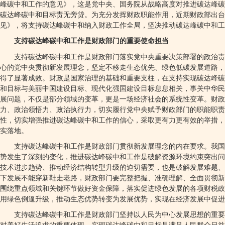
峰碳中和工作的意见》，这是党中央、国务院从战略高度对推进碳达峰碳
碳达峰碳中和目标责无旁贷。为充分发挥财政职能作用，近期财政部出
见》，将支持碳达峰碳中和纳入财政工作全局，坚决推动碳达峰碳中和工
支持碳达峰碳中和工作是财政部门的重要使命担当
支持碳达峰碳中和工作是财政部门落实党中央重要决策部署的政治责
心的党中央贯彻新发展理念，坚定不移走生态优先、绿色低碳发展道路，
得了显著成效。财政是国家治理的基础和重要支柱，在支持实现碳达峰碳
和目标与美丽中国建设目标、现代化强国建设目标息息相关，事关中华民
展问题，不仅是部分领域的变革，更是一场经济社会的系统性变革。财政
力、政治领悟力、政治执行力，切实履行党中央赋予财政部门的职能职责
性，切实增强推进碳达峰碳中和工作的信心，采取更有力更有效的举措，
实落地。
支持碳达峰碳中和工作是财政部门贯彻新发展理念的内在要求。我国
势发生了深刻的变化，推进碳达峰碳中和工作是破解资源环境约束突出问
技术进步趋势、推动经济结构转型升级的迫切需要，也是破解发展难题、
下发展不能穿新鞋走老路，财政部门要完整把握、准确理解、全面贯彻新
围绕重点领域和关键环节做好资金保障，落实促进绿色发展的各项财税政
用绿色倒逼升级，推动生态优势转变为发展优势，实现在经济发展中促进
支持碳达峰碳中和工作是财政部门坚持以人民为中心发展思想的重要