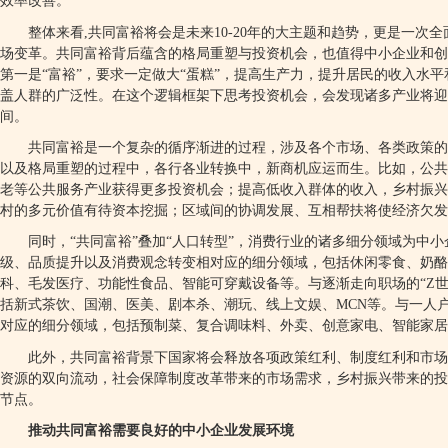
效率改善。
整体来看
,
共同富裕将会是未来
10-20
年的大主题和趋势，更是一次全
场变革。共同富裕背后蕴含的格局重塑与投资机会，也值得中小企业和创
第一是
“
富裕
”
，要求一定做大
“
蛋糕
”
，提高生产力，提升居民的收入水平
盖人群的广泛性。在这个逻辑框架下思考投资机会，会发现诸多产业将
间。
共同富裕是一个复杂的循序渐进的过程，涉及各个市场、各类政策的
以及格局重塑的过程中，各行各业转换中，新商机应运而生。比如，公共
老等公共服务产业获得更多投资机会；提高低收入群体的收入，乡村振兴
村的多元价值有待资本挖掘；区域间的协调发展、互相帮扶将使经济欠发
同时，
“
共同富裕
”
叠加
“
人口转型
”
，消费行业的诸多细分领域为中小
级、品质提升以及消费观念转变相对应的细分领域，包括休闲零食、奶
科、毛发医疗、功能性食品、智能可穿戴设备等。与逐渐走向职场的
“Z
括新式茶饮、国潮、医美、剧本杀、潮玩、线上文娱、
MCN
等。与一人
对应的细分领域，包括预制菜、复合调味料、外卖、创意家电、智能家居
此外，共同富裕背景下国家将会释放各项政策红利、制度红利和市场
资源的双向流动，社会保障制度改革带来的市场需求，乡村振兴带来的投
节点。
推动共同富裕需要良好的中小企业发展环境