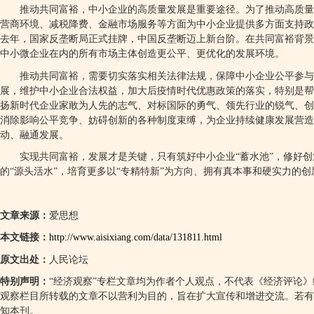
推动共同富裕，中小企业的高质量发展是重要途径。为了推动高质量
营商环境、减税降费、金融市场服务等方面为中小企业提供多方面支持政
去年，国家反垄断局正式挂牌，中国反垄断迈上新台阶。在共同富裕背景
中小微企业在内的所有市场主体创造更公平、更优化的发展环境。
推动共同富裕，需要切实落实相关法律法规，保障中小企业公平参与
展，维护中小企业合法权益，加大后疫情时代优惠政策的落实，特别是帮
扬新时代企业家敢为人先的志气、对标国际的勇气、领先行业的锐气、创
消除影响公平竞争、妨碍创新的各种制度束缚，为企业持续健康发展营造
动、融通发展。
实现共同富裕，发展才是关键，只有筑好中小企业
“
蓄水池
”
，修好创
的
“
源头活水
”
，培育更多以
“
专精特新
”
为方向、拥有真本事和硬实力的创
文章来源：
爱思想
本文链接：
http://www.aisixiang.com/data/131811.html
原文出处：
人民论坛
特别声明：
“
经济观察
”
专栏文章均为作者个人观点，不代表《经济评论》
观察栏目所转载的文章不以营利为目的，旨在扩大宣传和增进交流。若有
知本刊。