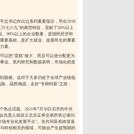
平总书记作出过系列重要指示，早在
2018
五六七八九
”
的典型特征，贡献了
50%
以上
业、
90%
以上的企业数量，是国民经济和
重要基础，是扩大就业、改善民生的重要
力量。
可以把
“
蛋糕
”
做大，而且可以使分配更为
事业。系列研究和数据表明，市场化程度
到困难。这对于大多仍处于全球产业链低
风险、战胜挑战，走好
“
专精特新
”
之路，
个热点话题。
2021
年
7
月
30
日召开的中共
会负责人就设立北京证券交易所答记者问
市场专业化发展平台
”
。在共同富裕政策落
与科创相关的领域，可能会产生超预期的