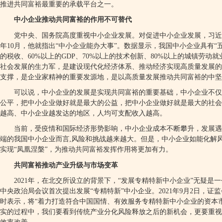
推进共同富裕最重要的承载平台之一。
中小企业推动共同富裕的作用不可替代
党中央、国务院高度重视中小企业发展。对促进中小企业发展，习近
年
10
月，他就指出
“
中小企业能办大事
”
。数据显示，我国中小企业具有
“
的税收、
60%
以上的
GDP
、
70%
以上的技术创新、
80%
以上的城镇劳动就
社会发展的生力军，是建设现代化经济体系、推动经济实现高质量发展的
支撑，是企业家精神的重要发源地，是以高质量发展推动共同富裕的中坚
可以说，中小企业的发展是实现共同富裕的重要基础，中小企业不仅
公平，把中小企业做好就是最大的公益，把中小企业做好就是最大的社会
越高、中小企业越发达的地区，人均可支配收入越高。
当前，受疫情和国际经济形势影响，中小企业成本不断攀升，发展遇
端的我国中小企业而言
,
风险和挑战越来越大。但是，中小企业如能化解
实现
“
凤凰涅槃
”
，为推动共同富裕发挥作用将更加有力。
共同富裕推动产业升级与市场变革
2021
年，在北交所设立的背景下，
“
发展专精特新中小企业
”
无疑是一
中央政治局会议首次提出发展
“
专精特新
”
中小企业。
2021
年
9
月
2
日，证监
时表示，将
“
着力打造符合中国国情、有效服务专精特新中小企业的资本
实的过程中，我们要看到传统产业分化风险释放之后的新机会，更要重视