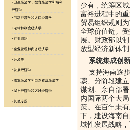
•
卫生经济学，教育经济学和福利
少有，统筹区域
经济学
富裕进程中的重
•
劳动经济学和人口经济学
贸易组织规则为
•
法律和制度经济学
全球价值链。受
展。财政部以制
•
产业组织
放型经济新体制
•
企业管理和商务经济学
系统集成创
•
经济史
•
发展经济学
支持海南逐
骤、分阶段建立
•
农业经济学和自然资源经济学
谋划、亲自部署
•
城市经济学和区域经济学
内国际两个大局
•
其他专题
策。在百年未有
下，建设海南自
域性发展战略，