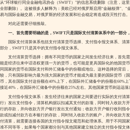
从“环球银行同业金融电讯协会（
SWIFT
）”的信息系统删除（注意，这
全部删除）。这被很多人解释为：美欧已经对俄罗斯启用“金融核弹”、“
易与国际金融交易，对俄罗斯的经济发展和社会稳定将造成毁灭性打击。
对此还需要仔细推敲。
一、首先需要明确的是，
SWIFT
只是国际支付清算体系中的一部分
国际支付清算体系包括支付清算货币选择、支付指令报文体系、清算
部分，
SWIFT
只是其中的支付指令报文体系。
支付清算货币选择：拥有不同货币的国家之间发生经济往来，首先需
能是经济往来中话语权更强一方的货币，也可能是更具国际化的他国货币
同国家的货币在国际支付和外汇储备中的份额或地位。这种选择的背后，
较，只有国际影响力最为强大国家的货币才能成为最主要的国际货币（
币，其在国际支付这份额在
40%
上下，在国际外汇储备中的份额在
60%
上
接近
40%
，在国际外汇储备中的份额在
25%
左右。其他国家货币则远远落
支付指令报文体系：发生经济往来的国家之间要进行实际的支付清算
行）发出支付指令，清算机构据以扣减其支付的款项，同时转入收款方开
行的存款，并向收款方开户银行发出支付通知；收款方开户银行收到指令
款或扣减付款方在本银行的存款，同时转入收款方的账户，并向收款方发
付清算，就需要连接各国的支付指令报文规范和处理体系。用于不同国家
准不同等等，如果每个国家都分别与其他国家建立独立的支付指令报文体