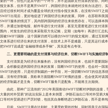
要的一环，但也只是其中的一个环节，并不是国际支付清算的全部。同时
报文体系，但并不是离开
SWIFT
，跨国经济往来就绝对没有办法进行。
且经过很长时间才成为覆盖全球的支付指令报文体系，在没有
SWIFT
之
SWIFT
出现后，更好地促进了跨国经济往来的发展。同样，在苏联和美
SWIFT
服务的情况下，其内部跨国间的经济往来依然存在，可以选择本
币，并通过加密电报、邮件等进行支付清算，甚至无需逐笔进行支付清算
围内，对发生的经济往来采取双方先记账，定期（如每年）再进行汇总轧
国被
SWIFT
踢除，这个国家仍然可以模仿
SWIFT
的报文规则，通过互联
文体系进行经济往来的支付清算，在技术上并不是难题，只是其运行成本
把
SWIFT
说成是“金融核弹或杀手锏”，其实是有点夸张。
二、更需要明确的是支付清算与经济往来、切断
SWIFT
与实施经济
支付清算是为经济往来服务的，没有跨国经济往来，也就不需要国际
算，会积极促进跨国经济往来的发展；阻断
SWIFT
的使用，也会对一国
SWIFT
的使用，只是经济制裁的一种手段，对一国切断
SWIFT
的信息系
裁，没有经济制裁，美欧单方面阻断
SWIFT
对俄的连接，也会使其对该
的经济制裁才是主角，切断
SWIFT
服务只是配角，不能将主次颠倒。
由此，那种广泛流传的“
2012
年美国推动
SWIFT
切断对伊朗的连接，
大量的对外贸易”的说法实际上是本末倒置，伊朗石油出口等对外贸易大
口等对外贸易进行严厉封锁，包括其自身断绝进口伊朗石油，而不是单纯
目前，
SWIFT
注册在比利时，主要受欧盟的控制，同时因美元在国