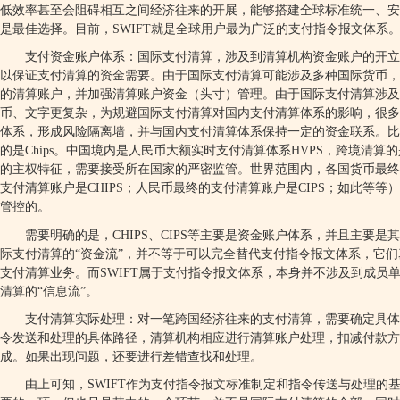
低效率甚至会阻碍相互之间经济往来的开展，能够搭建全球标准统一、安
是最佳选择。目前，
SWIFT
就是全球用户最为广泛的支付指令报文体系
支付资金账户体系：国际支付清算，涉及到清算机构资金账户的开立
以保证支付清算的资金需要。由于国际支付清算可能涉及多种国际货币，
的清算账户，并加强清算账户资金（头寸）管理。由于国际支付清算涉及
币、文字更复杂，为规避国际支付清算对国内支付清算体系的影响，很多
体系，形成风险隔离墙，并与国内支付清算体系保持一定的资金联系。比
的是
Chips
。中国境内是人民币大额实时支付清算体系
HVPS
，跨境清算的
的主权特征，需要接受所在国家的严密监管。世界范围内，各国货币最终
支付清算账户是
CHIPS
；人民币最终的支付清算账户是
CIPS
；如此等等）
管控的。
需要明确的是，
CHIPS
、
CIPS
等主要是资金账户体系，并且主要是其
际支付清算的“资金流”，并不等于可以完全替代支付指令报文体系，它
支付清算业务。而
SWIFT
属于支付指令报文体系，本身并不涉及到成员
清算的“信息流”。
支付清算实际处理：对一笔跨国经济往来的支付清算，需要确定具体
令发送和处理的具体路径，清算机构相应进行清算账户处理，扣减付款
成。如果出现问题，还要进行差错查找和处理。
由上可知，
SWIFT
作为支付指令报文标准制定和指令传送与处理的