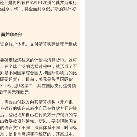
里还不是将所有在
SWIFT
注册的俄罗斯银行
金融杀手锏”，将全面封杀俄罗斯的对外贸
，而并非全部
资金账户体系、支付清算实际处理等组成
要确定经济往来的计价与清算货币。这可
。在全球广泛的选择过程中，就形成了不
则是不同国家综合国力和国际影响力的比
国际硬通货）。目前，美元是头号国际货
下；欧元排名第二，其在国际支付这份额
后于美元和欧元。
，需要由付款方向其清算机构（开户银
户银行的账户或减少自己在收款方开户银
后，登记增加自己在付款方开户银行的存
出收妥款项的通知。所以，要实现跨国支
的语言文字不同、法律体系不同、时间标
系，是非常麻烦和不经济的，其高成本、