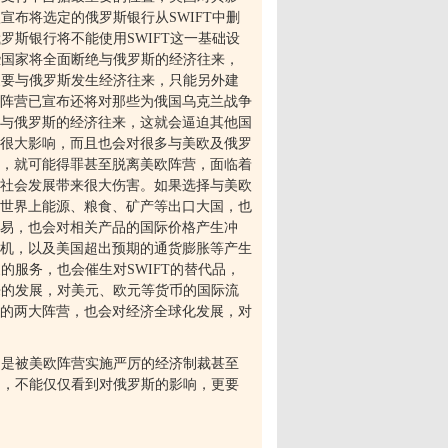
欧宣布将选定的俄罗斯银行从
SWIFT
中删
俄罗斯银行将不能使用
SWIFT
这一基础设
些国家将全面断绝与俄罗斯的经济往来，
家要与俄罗斯发生经济往来，只能另外建
阵营已宣布还将对那些为俄国乌克兰战争
与俄罗斯的经济往来，这就会逼迫其他国
很大影响，而且也会对很多与美欧及俄罗
，就可能得罪甚至脱离美欧阵营，面临着
社会发展带来很大伤害。如果选择与美欧
世界上能源、粮食、矿产等出口大国，也
交易，也会对相关产品的国际价格产生冲
机，以及美国超出预期的通货膨胀等产生
家的服务，也会催生对
SWIFT
的替代品，
来的发展，对美元、欧元等货币的国际流
的两大阵营，也会对经济全球化发展，对
题是被美欧阵营实施严厉的经济制裁甚至
响，不能仅仅看到对俄罗斯的影响，更要