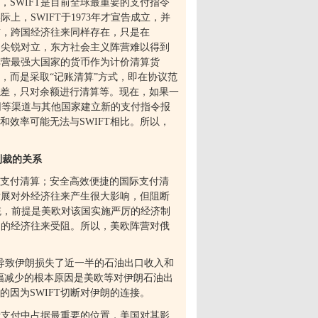
，
SWIFT
是目前全球最重要的支付指令
实际上，
SWIFT
于
1973
年才宣告成立，并
前，跨国经济往来同样存在，只是在
国尖锐对立，东方社会主义阵营难以得到
阵营最强大国家的货币作为计价清算货
，而是采取“记账清算”方式，即在协议范
差，只对余额进行清算等。现在，如果一
网等渠道与其他国家建立新的支付指令报
和效率可能无法与
SWIFT
相比。所以，
制裁的关系
支付清算；安全高效便捷的国际支付清
发展对外经济往来产生很大影响，但阻断
统，前提是美欧对该国实施严厉的经济制
国的经济往来受阻。所以，美欧阵营对俄
导致伊朗损失了近一半的石油出口收入和
幅减少的根本原因是美欧等对伊朗石油出
的因为
SWIFT
切断对伊朗的连接。
际支付中占据最重要的位置，美国对其影