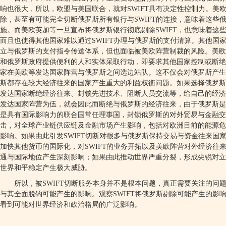
响也很大，所以，欧盟与美国联合，就对
SWIFT
具有决定性控制力。美
除，甚至有可能完全切断俄罗斯所有银行与
SWIFT
的连接，意味着这些
施。而美欧英加等一旦宣布将俄罗斯银行彻底剔除
SWIFT
，也意味着这
而且也使得其他国家难以通过
SWIFT
办理与俄罗斯的支付清算。其他国
立与俄罗斯的支付指令传送体系，但也面临被美欧阵营制裁的风险。美欧
和俄罗斯政府提供便利的人和实体采取行动，即要求其他国家控制或断绝
家在美欧等发达国家阵营与俄罗斯之间选边站队。这不仅会对俄罗斯产生
斯都存在较大经济往来的国家产生重大的利益权衡问题。如果选择俄罗斯
发达国家断绝经济往来、封锁先进技术、阻断人员交流等，给自己的经济
发达国家阵营为伍，就会因此而断绝与俄罗斯的经济往来，由于俄罗斯是
是具有国际影响力的联合国常任理事国，封锁俄罗斯的对外贸易与金融
击，对全球产业链供应链及金融市场产生影响，包括对欧洲目前的能源危
影响。如果由此引发
SWIFT
切断对很多与俄罗斯保持交易与资金往来国
加快其他货币的国际化，对
SWIFT
的业务开拓以及美欧阵营对外经济往
通与国际地位产生深刻影响；如果由此推动世界严重分裂，形成尖锐对立
世界和平稳定产生极大威胁。
所以，被
SWIFT
切断服务本身并不是根本问题，真正需要关注的问
与其全面脱钩可能产生的影响。观察
SWIFT
将俄罗斯剔除可能产生的影
看到可能对世界经济和政治格局的广泛影响。