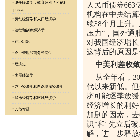
•
卫生经济学，教育经济学和福利
人民币债券
663
经济学
机构在中央结算
•
劳动经济学和人口经济学
续
38
个月上升。
•
法律和制度经济学
压力
”
，国外通
对我国经济增长
•
产业组织
这背后的原因是
•
企业管理和商务经济学
中美利差收
•
经济史
从全年看，
2
•
发展经济学
代以来新低。但
•
农业经济学和自然资源经济学
济可能逐季放缓
•
城市经济学和区域经济学
经济增长的利好
•
其他专题
加剧的因素，去
识
”
和
“
先立后破
解，进一步释放