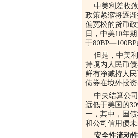
中美利差收
政策紧缩将逐渐
偏宽松的货币政
日，中美
10
年期
于
80BP—100BP
但是，中美
持境内人民币债
鲜有净减持人民
债券在境外投资
中央结算公
远低于美国的
3
一，其中，国债
和公司信用债未
安全性流动