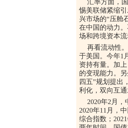
汇率方面，
惕美联储紧缩引
兴市场的
“
压舱
在中国的动力。
场和跨境资本流
再看流动性
于美国。今年
1
资持有量。加上
的变现能力。另
四五
”
规划提出
利化，双向互通
2020
年
2
月，
2020
年
11
月，中
综合指数；
2021
两年时间，国债