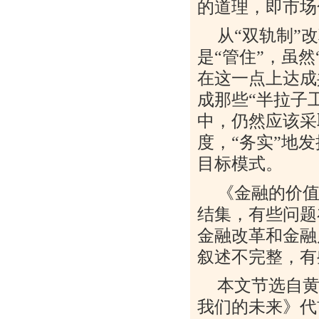
的道理，即市场
从
“
双轨制
”
改
是
“
管住
”
，虽然
在这一点上达成
成那些
“
半拉子
中，仍然应该采
度，
“
务实
”
地发
目标模式。
《金融的价
结集，有些问题
金融改革和金融
叙述不完整，有
本文节选自
我们的未来》代