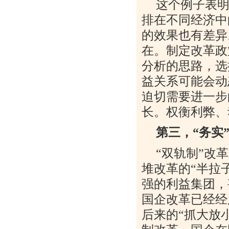
这个例子表
排在不同经济中
的效果也有差异
在。制定改革政
分析的思路，选
益关系可能会动
迫切需要进一步
长。权衡利弊、
第三，
“
务实
“
双轨制
”
改革
堆改革的
“
半拉
强的利益集团，
国企改革已经经
后来的
“
抓大放