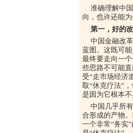
准确理解中
向，也许还能为
第一，好的
中国金融改
蓝图。这既可能
最终要走向一个
些思路不可能直
受
“
走市场经济
取
“
休克疗法
”
，
是因为它根本不
中国几乎所
合形成的产物。
一个非常
“
务实
”
是
“
休克疗法
”
，