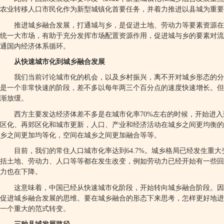
农业转移人口市民化作为新型城镇化首要任务，并着力推进以县城为重要
推进城乡融合发展，打通城与乡，是促进土地、劳动力等要素资源在
统一大市场，有助于充分发挥市场配置资源作用，促进城与乡的要素对流
通国内经济体系循环。
从快速城市化到城乡融合发展
我们当前讨论城市化的机会，以及乡村振兴，离不开对城乡形态的分
是一个非常快速的阶段，差不多以每年两三个百分点的速度快速增长。但
渐放缓。
西方主要发达经济体差不多是在城市化率
70%
左右的时候，开始进入
区化、再郊区化和城市更新，人口、产业和经济活动在城乡之间更均衡的
乡之间更加均等化，空间在城乡之间更加融合等等。
目前，我们的常住人口城市化率达到
64.7%
。城乡格局已经发生重大
括土地、劳动力、人口等等都在发生改变，例如劳动力已经开始有一些回
力也在下降。
这意味着，中国已经从快速城市化阶段，开始转向城乡融合阶段。因
促进城乡融合发展的思维。要在城乡融合的形态下来思考，怎样更好地进
一个重大的范式转变。