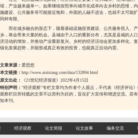
缩，产业越来越单一。如果继续按照单向城市化或单向去乡村的思维，内
施建设、公共服务等可能接近饱和，外面的人融不进去，也就不太可能扩
同样有限。
而在城乡融合的形态下，随着基础设施投资建设、公共服务投入、产
乡，将会带来大量的机会。县城由于人口的重新分布，尤其是县城的人口
济活动的增加，并推动产业重新复兴。乡村的经济活动会更加多样化、复
镇化发展趋势，并能形成真正有效的投资，也能真正拉动内需。
文章来源：
爱思想
本文链接：
http://www.aisixiang.com/data/132894.html
原文出处：
《
21
世纪经济报道》
2022
年
4
月
15
日
特别声明：
“
经济观察
”
专栏文章均为作者个人观点，不代表《经济评论》
观察栏目所转载的文章不以营利为目的，旨在扩大宣传和增进交流。若有
知本刊。
绍
经济观察
论文简报
论文故事
编务交流