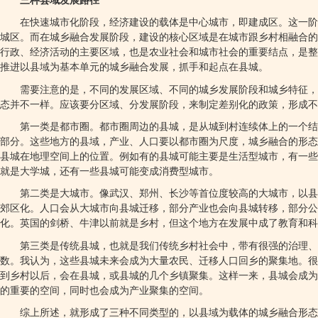
三种县域发展路径
在快速城市化阶段，经济建设的载体是中心城市，即建成区。这一阶
城区。而在城乡融合发展阶段，建设的核心区域是在城市跟乡村相融合的
行政、经济活动的主要区域，也是农业社会和城市社会的重要结点，是整
推进以县域为基本单元的城乡融合发展，抓手和起点在县城。
需要注意的是，不同的发展区域、不同的城乡发展阶段和城乡特征，
态并不一样。应该要分区域、分发展阶段，来制定差别化的政策，形成不
第一类是都市圈。都市圈周边的县城，是从城到村连续体上的一个结
部分。这些地方的县域，产业、人口要以都市圈为尺度，城乡融合的形态
县城在地理空间上的位置。例如有的县城可能主要是生活型城市，有一些
就是大学城，还有一些县城可能变成消费型城市。
第二类是大城市。像武汉、郑州、长沙等首位度较高的大城市，以县
郊区化。人口会从大城市向县城迁移，部分产业也会向县城转移，部分公
化。英国的剑桥、牛津以前就是乡村，但这个地方在发展中成了教育和科
第三类是传统县城，也就是我们传统乡村社会中，带有很强的治理、
数。我认为，这些县城未来会成为大量农民、迁移人口回乡的聚集地。很
到乡村以后，会在县城，或县城的几个乡镇聚集。这样一来，县城会成为
的重要的空间，同时也会成为产业聚集的空间。
综上所述，就形成了三种不同类型的，以县域为载体的城乡融合形态