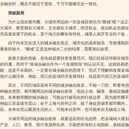
乡融合时，概念不能过于笼统，千万不能够完全一致化。
突破困局
为什么现在都市圈、大城市周边的一些县城容易沦为“睡城”呢？这正
大城市，教育都在大城市，文化都在大城市，经济机会、政治机会也都在
市高速发展下的机会，某个地方的餐饮有特色，城里人就开车去吃个饭，
由于尚未完全进入到城乡融合形态，城市化的成本较高，导致通勤距
量差距较大，“睡城”正是这种城乡二分的结果，需要加以改变。
政策方面的突破，首先就是要转变发展范式。我们目前还停留在城市
的归属，而对于“将城乡融合作为一个发展阶段”的认识不足。这就容易
能，这是不全面的。一定要在城乡融合的思维下、范式下理解和发展县域。
他什么都没有。例如，浙江的县域经济发展得好，就是因为浙江的县域经
其次，不同区域应该有不同的城乡融合政策，不能一刀切，即要考虑
种融合类型。都市圈周边的城乡融合政策，包括土地、融资、基础设施建
划。未来都市圈的城乡融合，可能会打破现在的行政边界，因为都市圈不
例如江苏县级市昆山，处于上海与苏州之间，除了身处苏锡常都市圈内，
应。未来在昆山聚居生活的人，可能来自苏州，也可能来自无锡或上海。
大城市周边的城乡融合政策，就要适应郊区化趋势，把县城纳入规划
产业、人口、教育、医疗资源和住房。不能把所有的土地指标，基础设施