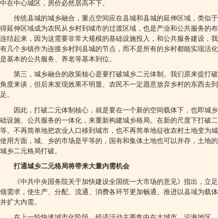
中在中心城区，房价必然居高不下。
传统县城的城乡融合，重点空间应在县城和县城的延伸区域，类似于
得延伸区域成为农民从乡村到城市的过渡区域，也是产业和公共服务的布
连结起来，因为这需要非常大规模的基础设施投入，和公共服务建设，我
有几个乡镇作为连接乡村到县城的节点，而不是所有的乡村都能实现活化
是基本的公共服务、养老等基本到位。
第三，城乡融合的政策核心是要打破城乡二元体制。我们原来提打破
角度来谈，但后来发现效果不明显。农民不一定愿意放弃乡村的东西去到
足。
因此，打破二元体制核心，就是要在一个新的空间载体下，也即城乡
础设施、公共服务的一体化，来重新构建城乡格局。在新的尺度下打破二
等。不再简单地把农业人口移到城市，也不再简单地征收农村土地变为城
使用方面，城、乡的市场是平等的，国有和集体土地也可以并存，土地的
城乡二元格局打破。
打通城乡二元格局将带来大量内需机会
《中共中央国务院关于加快建设全国统一大市场的意见》指出，立足
领需求，使生产、分配、流通、消费各环节更加畅通。推进以县域为载体
并扩大内需。
在上一轮快速城市化阶段，经济活动主要集中在大城市、沿海地区。