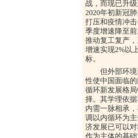
战，而现已升级
2020
年初新冠肺
打压和疫情冲击
季度增速降至前
推动复工复产，
增速实现
2%
以
标。
但外部环境
性使中国面临的
循环新发展格局
择。其学理依据
内需一脉相承，
调以内循环为主
济发展已可以对
作为主体的基础