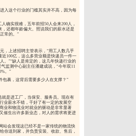
进入这个行业的门槛其实并不高，因为每
人确实很难，五年前招50人会来200人，
人来，还都年龄偏大。照说我们的薪水还是
正常的。”
0多亿元，上述招聘主管表示，“用工人数几乎
1年接近100亿，这么多营业额是快递员一件一
人。”“缺人是肯定的，这几年快递行业的
气监测中心副主任潘建成说，“今年双11
0%。”
1件包裹，这背后需要多少人在支撑？”
选就是进工厂，当保安、服务员。现在有
个行业薪水不错，干好了有一定的发展空
电商业和物流业对就业的驱动是非常显著
商又催生出许多新业态，对人的需求将更进
的网站会发现这已经不是一家传统的物流快
给你送到家，并负责安装、收款、售后，