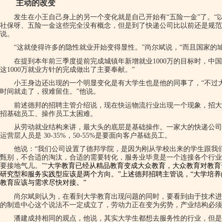
主动的改变
发生在小王自己身上的另一个变化就是自己开始有“五险一金”了。“
社保呀、五险一金这些完全没有概念，但是到了快递公司比以前还是规范
说。
“这就使得许多的隐性就业开始变得显性。”尚尔斌说，“而且国家的
在提到本年前三季度提前完成城镇年新增就业1000万的目标时，中
这1000万就业方针的完成做出了主要奉献。”
小王身边还出现的一个明显变化是有大学生也是他的同事了，“不过
时间就走了，很难留住。”他说。
前述德邦的招聘主管介绍说，现在快运物流行业出现一个现象，招大
招基础员工、操作员工太困难。
从劳动就业结构来讲，最大头的底层是基础操作。一家大的快递公司，
运营层人员是 30-35%，50-55%是要面向客户基础员工。
他说：“我们公司设置了德邦学院，是因为刚从学校出来的学生跟我
甄别，不合适的淘汰，合适的需要转化，服务业毕竟是一个连接各个行业
要接地气儿。”“
大学教育
已经从精品教育变成大众教育，大众教育对教育
研究型和服务实践型应该是两个方向。”上述德邦招聘主管说，“大学培
教育应该与需求尽快对接。”
尚尔斌则认为，在看到大学教育出现问题的同时，要看到由于技术进
的制造中心这个说法不一定成立了，劳动力正在变为劣势，产业结构必须
潘建成持相同的观点，他说，其实大学生都想去服务性的行业，但是