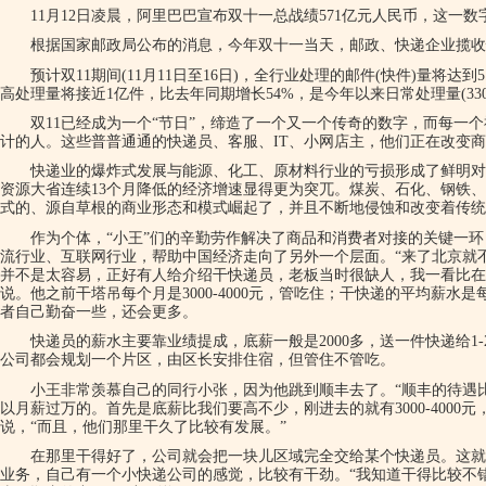
11月12日凌晨，阿里巴巴宣布双十一总战绩571亿元人民币，这一
根据国家邮政局公布的消息，今年双十一当天，邮政、快递企业揽收快
预计双11期间(11月11日至16日)，全行业处理的邮件(快件)量将达到
高处理量将接近1亿件，比去年同期增长54%，是今年以来日常处理量(330
双11已经成为一个“节日”，缔造了一个又一个传奇的数字，而每一
计的人。这些普普通通的快递员、客服、IT、小网店主，他们正在改变
快递业的爆炸式发展与能源、化工、原材料行业的亏损形成了鲜明对比
资源大省连续13个月降低的经济增速显得更为突兀。煤炭、石化、钢铁
式的、源自草根的商业形态和模式崛起了，并且不断地侵蚀和改变着传统
作为个体，“小王”们的辛勤劳作解决了商品和消费者对接的关键一环
流行业、互联网行业，帮助中国经济走向了另外一个层面。“来了北京就
并不是太容易，正好有人给介绍干快递员，老板当时很缺人，我一看比在
说。他之前干塔吊每个月是3000-4000元，管吃住；干快递的平均薪水是每月4
者自己勤奋一些，还会更多。
快递员的薪水主要靠业绩提成，底薪一般是2000多，送一件快递给1-
公司都会规划一个片区，由区长安排住宿，但管住不管吃。
小王非常羡慕自己的同行小张，因为他跳到顺丰去了。“顺丰的待遇
以月薪过万的。首先是底薪比我们要高不少，刚进去的就有3000-4000
说，“而且，他们那里干久了比较有发展。”
在那里干得好了，公司就会把一块儿区域完全交给某个快递员。这就
业务，自己有一个小快递公司的感觉，比较有干劲。“我知道干得比较不错的月