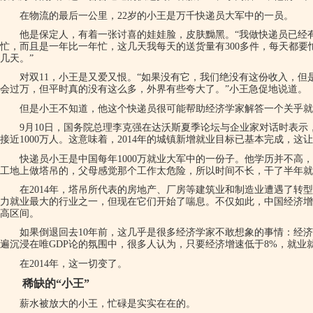
在物流的最后一公里，22岁的小王是万千快递员大军中的一员。
他是保定人，有着一张讨喜的娃娃脸，皮肤黝黑。“我做快递员已经有
忙，而且是一年比一年忙，这几天我每天的送货量有300多件，每天都
几天。”
对双11，小王是又爱又恨。“如果没有它，我们绝没有这份收入，
会过万，但平时真的没有这么多，外界有些夸大了。”小王急促地说道。
但是小王不知道，他这个快递员很可能帮助经济学家解答一个关乎就
9月10日，国务院总理李克强在达沃斯夏季论坛与企业家对话时表示
接近1000万人。这意味着，2014年的城镇新增就业目标已基本完成，这
快递员小王是中国每年1000万就业大军中的一份子。他学历并不高
工地上做塔吊的，父母感觉那个工作太危险，所以时间不长，干了半年就
在2014年，塔吊所代表的房地产、厂房等建筑业和制造业遭遇了转
力就业最大的行业之一，但现在它们开始了喘息。不仅如此，中国经济增速
高区间。
如果倒退回去10年前，这几乎是很多经济学家不敢想象的事情：经
遍沉浸在唯GDP论的氛围中，很多人认为，只要经济增速低于8%，就业
在2014年，这一切变了。
稀缺的“小王”
薪水被放大的小王，忙碌是实实在在的。