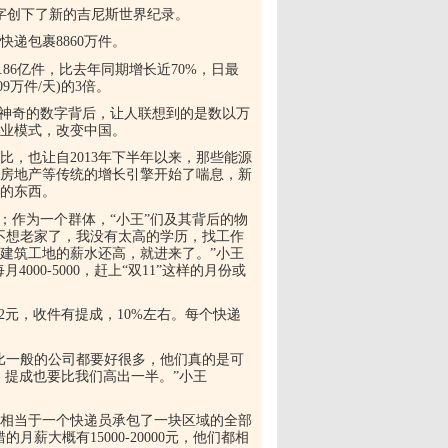
数字创下了新的吉尼斯世界纪录。
递包裹8860万件。
5.86亿件，比去年同期增长近70%，日最
9万件/天)的3倍。
个神奇的数字背后，让人联想到的是数以万
商业模式，改变中国。
，也让自2013年下半年以来，那些能源
、房地产等传统的增长引擎开始了喘息，新
的东西。
；作为一个群体，“小王”们及其背后的物
不想老家了，我没有太高的学历，找工作
建筑工地的薪水还高，就进来了。”小王
000-5000，赶上“双11”这样的月份或
2元，收件有提成，10%左右。每个快递
比一般的公司都要好很多，他们真的是可
元，提成也要比我们高出一半。”小王
相当于一个快递员承包了一块区域的全部
薪大概有15000-20000元，他们都相