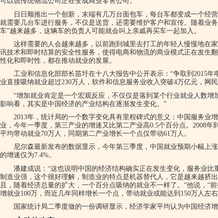
可以说传统物流公司正在变成商业零售公司。
日日顺推出一个创新，末端有几万台面包车，每台车都变成一个经营
就需要几台车进行服务，不仅是送货，还需要维护客户和宣传。随着业务
车”越来越多，这辆车的负责人可能就会叫上亲戚再买车一起加入。
这样需要的人会越来越多，以前跑到城里去打工的年轻人慢慢地在家
讯技术和即时结算的安全性服务，使得电商和物流的商业模式正在发生翻
性化和即时性，都在推动就业的发展。
工业和信息化部部长苗圩在十八大报告中公开表示：“争取到2015年
业直接吸纳就业超过230万人，软件和信息服务业收入突破4万亿元，网民
“增加就业肯定是一个宏观反应，不仅仅是落到某个行业就业人数增加
影响看，其实是中国经济的产业结构在逐渐发生变化。”
2013年，统计局的一个数字变化具有里程碑式的意义：中国服务业增
业，今年一季度，第三产业的增速又比第二产业高0.5个百分点。2008年
平均带动就业70万人，同期第二产业增长一个点仅带动61万人。
尼尔森最新发布的数据显示，今年第三季度，中国就业预期小幅上涨，
的增速仅为7.4%。
潘建成说：“这也说明中国的经济结构确实正在发生变化，服务业比
制造业强，这个很好理解，制造业的特点是机器替代人，它是越来越挤出
且，随着经济总量的扩大，一个百分点吸纳的就业不一样了。”他说，“前
增就业100万，而近几年同样增长一个点，带动就业或能达到150万人左右
国家统计局二季度做的一份调研显示，经济学家平均认为中国经济增长