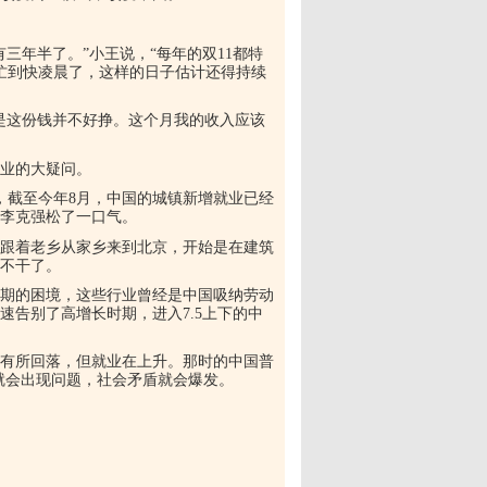
三年半了。”小王说，“每年的双11都特
要忙到快凌晨了，这样的日子估计还得持续
但是这份钱并不好挣。这个月我的收入应该
业的大疑问。
，截至今年8月，中国的城镇新增就业已经
让李克强松了一口气。
，跟着老乡从家乡来到北京，开始是在建筑
不干了。
型期的困境，这些行业曾经是中国吸纳劳动
告别了高增长时期，进入7.5上下的中
济有所回落，但就业在上升。那时的中国普
就会出现问题，社会矛盾就会爆发。