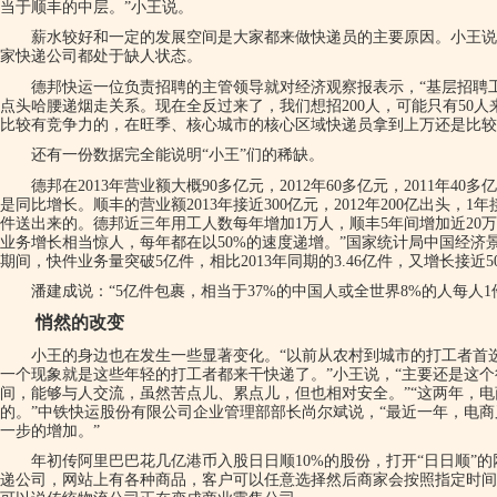
当于顺丰的中层。”小王说。
薪水较好和一定的发展空间是大家都来做快递员的主要原因。小王说
家快递公司都处于缺人状态。
德邦快运一位负责招聘的主管领导就对经济观察报表示，“基层招聘工
点头哈腰递烟走关系。现在全反过来了，我们想招200人，可能只有50
比较有竞争力的，在旺季、核心城市的核心区域快递员拿到上万还是比较
还有一份数据完全能说明“小王”们的稀缺。
德邦在2013年营业额大概90多亿元，2012年60多亿元，2011年4
是同比增长。顺丰的营业额2013年接近300亿元，2012年200亿出头，
件送出来的。德邦近三年用工人数每年增加1万人，顺丰5年间增加近20万
业务增长相当惊人，每年都在以50%的速度递增。”国家统计局中国经济景
期间，快件业务量突破5亿件，相比2013年同期的3.46亿件，又增长接近5
潘建成说：“5亿件包裹，相当于37%的中国人或全世界8%的人每人
悄然的改变
小王的身边也在发生一些显著变化。“以前从农村到城市的打工者首
一个现象就是这些年轻的打工者都来干快递了。”小王说，“主要还是这
间，能够与人交流，虽然苦点儿、累点儿，但也相对安全。”“这两年，
的。”中铁快运股份有限公司企业管理部部长尚尔斌说，“最近一年，电
一步的增加。”
年初传阿里巴巴花几亿港币入股日日顺10%的股份，打开“日日顺”
递公司，网站上有各种商品，客户可以任意选择然后商家会按照指定时间