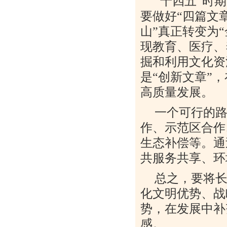
“
十四五
”
时期
要做好
“
四篇文
山
”
真正转变为
“
现教育、医疗、
掘和利用文化资
是
“
创新文章
”
，
高质量发展。
一个可行的
作、示范区合作
生态补偿等。通
共服务共享、环
总之，要将
化文明优势、战
势，在发展中补
感。