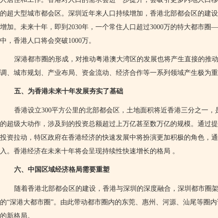
的超大型城市都会区。深圳近年来人口持续增加，香港北部都会区的建设
增加。未来十年，即到
2030
年，一个常住人口超过
3000
万的特大都市圈—
中，香港人口将会突破
1000
万。
深港都市圈的形成，对推动粤港澳大湾区的发展也将产生直接的推
调、城市规划、产业布局、资金流动、经济合作等一系列领域产生极为重
五、为香港未来十年发展夯实了基础
香港设立
300
平方公里的北部都会区，土地面积将近香港三分之一，
的超级大动作，涉及到的投资总额超过上万亿甚至数万亿的规模。通过提
投资拉动，特区政府在香港经济的快速发展中将扮演更加积极的角色，
入。香港经济在未来十年将会呈现持续性快速增长的格局
。
六、中国区域经济格局需要重塑
随着香港北部都会区的建设，香港与深圳的深度融合，深圳都市圈
的“深港大都市圈”。由此带动都市圈内的东莞、惠州、河源、汕尾等圈
的新格局。