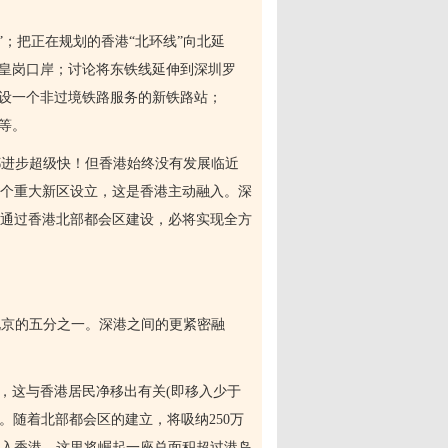
”；把正在规划的香港“北环线”向北延
新皇岗口岸；讨论将东铁线延伸到深圳罗
增设一个非过境铁路服务的新铁路站；
等。
都进步超级快！但香港始终没有发展临近
个重大新区设立，这是香港主动融入。深
通过香港北部都会区建设，必将实现全方
北京的五分之一。深港之间的更紧密融
，这与香港居民净移出有关
(
即移入少于
。随着北部都会区的建立，将吸纳
250
万
入香港，这里将崛起一座总面积超过港岛