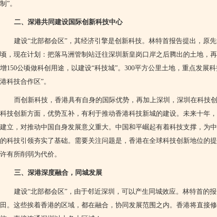
制”。
二、深港共同建设国际创新科技中心
建设“北部都会区”，其经济引擎是创新科技。林特首报告提出，原
顷，现在计划：把落马洲管制站迁往深圳新皇岗口岸之后腾出的土地，再
增
150
公顷做科创用途，以建设“科技城”。
300
平方公里土地，重点发展科
港科技合作区”。
而创新科技，香港具有自身的国际优势，再加上深圳，深圳在科技
科技创新方面，优势互补，有利于推动香港科技新城的建设。未来十年，
建立，对推动中国自身发展意义重大。中国和平崛起有着科技支撑，为中
的科技引领夯实了基础。需要关注问题是，香港在全球科技创新地位的提
许有所削弱为代价。
三、深港深度融合，同城发展
建设“北部都会区”，由于邻近深圳，可以产生同城效应。林特首的
田。这些挨着香港的区域，都在融合，协同发展范围之内。香港将直接