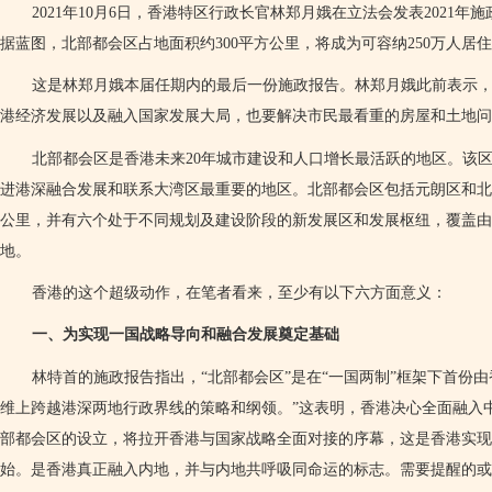
2021
年
10
月
6
日，香港特区行政长官林郑月娥在立法会发表
2021
年施
据蓝图，北部都会区占地面积约
300
平方公里，将成为可容纳
250
万人居住
这是林郑月娥本届任期内的最后一份施政报告。林郑月娥此前表示
港经济发展以及融入国家发展大局，也要解决市民最看重的房屋和土地问
北部都会区是香港未来
20
年城市建设和人口增长最活跃的地区。该
进港深融合发展和联系大湾区最重要的地区。北部都会区包括元朗区和北
公里，并有六个处于不同规划及建设阶段的新发展区和发展枢纽，覆盖
地。
香港的这个超级动作，在笔者看来，至少有以下六方面意义：
一、为实现一国战略导向和融合发展奠定基础
林特首的施政报告指出，“北部都会区”是在“一国两制”框架下首份
维上跨越港深两地行政界线的策略和纲领。”这表明，香港决心全面融入
部都会区的设立，将拉开香港与国家战略全面对接的序幕，这是香港实现以
始。是香港真正融入内地，并与内地共呼吸同命运的标志。需要提醒的或许