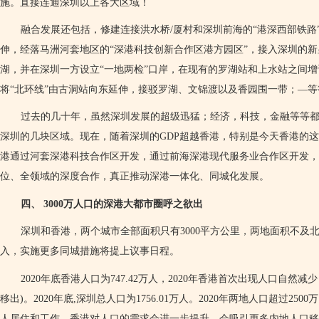
施。直接连通深圳以上各大区域！
融合发展还包括，修建连接洪水桥
/
厦村和深圳前海的“港深西部铁路
伸，经落马洲河套地区的“深港科技创新合作区港方园区”，接入深圳的
湖，并在深圳一方设立“一地两检”口岸，在现有的罗湖站和上水站之间
将“北环线”由古洞站向东延伸，接驳罗湖、文锦渡以及香园围一带；—等
过去的几十年，虽然深圳发展的超级迅猛；经济，科技，金融等等
深圳的几块区域。现在，随着深圳的
GDP
超越香港，特别是今天香港的这
港通过河套深港科技合作区开发，通过前海深港现代服务业合作区开发，
位、全领域的深度合作，真正推动深港一体化、同城化发展。
四、
3000
万人口的深港大都市圈呼之欲出
深圳和香港，两个城市全部面积只有
3000
平方公里，两地面积不及
入，实施更多同城措施将提上议事日程。
2020
年底香港人口为
747.42
万人，
2020
年香港首次出现人口自然减少
移出
)
。
2020
年底
,
深圳总人口为
1756.01
万人。
2020
年两地人口超过
2500
万
人居住和工作。香港对人口的需求会进一步提升，会吸引更多内地人口移