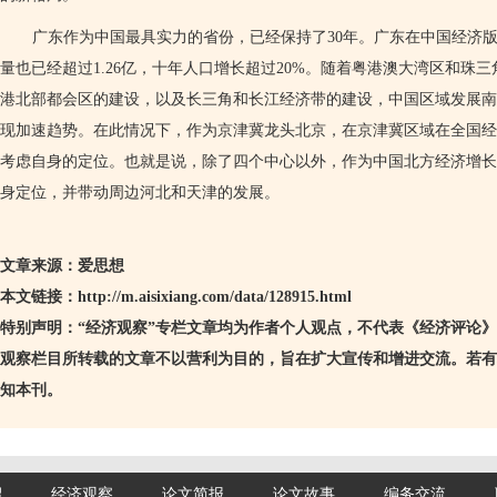
广东作为中国最具实力的省份，已经保持了
30
年。广东在中国经济
量也已经超过
1.26
亿，十年人口增长超过
20%
。随着粤港澳大湾区和珠三
港北部都会区的建设，以及长三角和长江经济带的建设，中国区域发展南
现加速趋势。在此情况下，作为京津冀龙头北京，在京津冀区域在全国经
考虑自身的定位。也就是说，除了四个中心以外，作为中国北方经济增长
身定位，并带动周边河北和天津的发展。
文章来源：爱思想
本文链接：
http://m.aisixiang.com/data/128915.html
特别声明：
“
经济观察
”
专栏文章均为作者个人观点，不代表《经济评论》
观察栏目所转载的文章不以营利为目的，旨在扩大宣传和增进交流。若有
知本刊。
绍
经济观察
论文简报
论文故事
编务交流