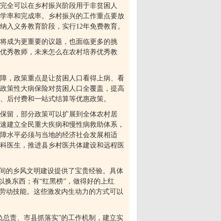
施完全可以在乡村振兴阶段用于非贫困人
学率和完成率。乡村振兴的工作重点要放
纳入义务教育阶段，实行
12
年免费教育。
将成为更重要的议题，也面临更多的挑
少优秀教师，未来怎么在农村培养优秀教
障，政策重点是让贫困人口看得上病、看
政策性大病保险对贫困人口全覆盖，提高
、后付费和一站式结算等优惠政策。
保留，部分政策可以扩展到全体农村居
速建立全民重大疾病和慢性病救助体系，
保障水平必须与当地的经济社会发展相适
科医生，推进县乡村医共体建设和远程医
间的乡风文明建设提供了宝贵经验。具体
以换东西；有
“
红黑榜
”
，做得好的上红
劳动技能。这些激发内生动力的方式可以
负总责、市县抓落实
”
的工作机制，建立实