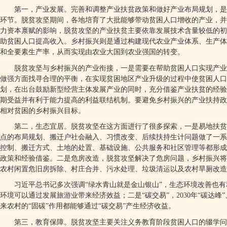
第一，产业发展。完善和调整产业扶贫政策和做好产业布局规划，是
环节。脱贫攻坚期间，各地培育了大批能够带动贫困人口增收的产业，并
力资本禀赋的影响，脱贫攻坚的产业扶贫主要依靠发展技术含量较低的初
助贫困人口提高收入。乡村振兴则是通过构建现代农业产业体系、生产体
和全要素生产率，从而实现由农业大国到农业强国的转变。
脱贫攻坚与乡村振兴的产业衔接，一是需要在帮助贫困人口实现产业
做强方面找寻合理的平衡，在实现贫困地区产业升级的过程中使贫困人
划，在出台鼓励新型经营主体发展产业的同时，充分借鉴产业扶贫的经验
期受益并有利于能力提高的利益联结机制。要避免乡村振兴的产业扶持政
相对贫困的乡村振兴目标。
第二，生态宜居。脱贫攻坚在这方面进行了很多探索，一是易地扶贫
点的布局规划、搬迁户社会融入、习惯改变、后续扶持生计问题做了一系
控制、搬迁方式、土地的处置、基础设施、公共服务和社区管理等都形成
政策和经验借鉴。二是危房改造，脱贫攻坚解决了危房问题，乡村振兴将
农村闲置危旧房拆除、村庄合并、污水处理、垃圾清运以及农村旱厕改造
习近平总书记多次强调
“
绿水青山就是金山银山
”
，生态环境改善也有
环境可以通过发展旅游业带来经济效益；二是
“
碳交易
”
，
2030
年
“
碳达峰
”
来农村的
“
固碳
”
作用都能够通过
“
碳交易
”
产生经济收益。
第三，教育保障。脱贫攻坚主要关注义务教育阶段贫困人口的辍学问