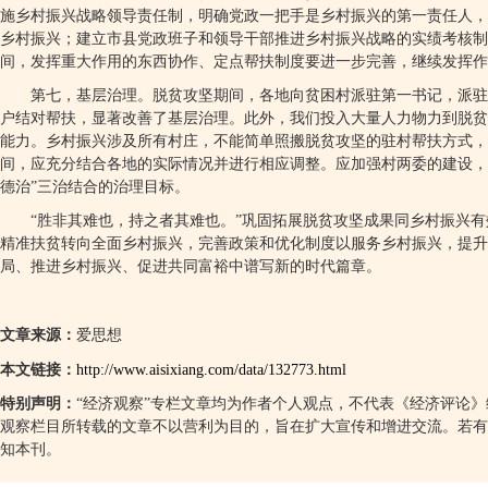
施乡村振兴战略领导责任制，明确党政一把手是乡村振兴的第一责任人，
乡村振兴；建立市县党政班子和领导干部推进乡村振兴战略的实绩考核
间，发挥重大作用的东西协作、定点帮扶制度要进一步完善，继续发挥作
第七，基层治理。脱贫攻坚期间，各地向贫困村派驻第一书记，派驻
户结对帮扶，显著改善了基层治理。此外，我们投入大量人力物力到脱贫
能力。乡村振兴涉及所有村庄，不能简单照搬脱贫攻坚的驻村帮扶方式，
间，应充分结合各地的实际情况并进行相应调整。应加强村两委的建设，
德治
”
三治结合的治理目标。
“
胜非其难也，持之者其难也。
”
巩固拓展脱贫攻坚成果同乡村振兴有
精准扶贫转向全面乡村振兴，完善政策和优化制度以服务乡村振兴，提
局、推进乡村振兴、促进共同富裕中谱写新的时代篇章。
文章来源：
爱思想
本文链接：
http://www.aisixiang.com/data/132773.html
特别声明：
“
经济观察
”
专栏文章均为作者个人观点，不代表《经济评论》
观察栏目所转载的文章不以营利为目的，旨在扩大宣传和增进交流。若有
知本刊。