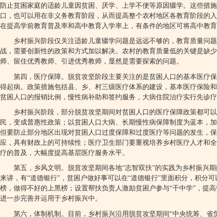
防止贫困家庭的适龄儿童因贫困、厌学、上学不便等原因辍学。这些措
口，也可以用在非义务教育阶段，从而提高整个农村地区各教育阶段的入
在提高学前教育普及率和高中教育入学率上，有条件的地区可将高中教育
乡村振兴阶段仅关注适龄儿童辍学问题是远远不够的，教育质量问题
战，需要创新性的政策和方式加以解决。农村的教育质量低的关键是缺
师、留住优秀教师、引进优秀教师，显然是需要探索的问题。
第四，医疗保障。脱贫攻坚阶段主要关注的是贫困人口的基本医疗保
得起病。政策措施包括县、乡、村三级医疗体系的建设，基本医疗保险和
贫困人口的报销比例，慢性病补助和签约服务，大病住院治疗实行先诊疗
乡村振兴阶段，部分脱贫攻坚期间对贫困人口的医疗保障政策都可以
民，变成普惠性政策；以贫困人口大病、长期慢性病保障制度为蓝本，加
但要防止部分地区出现对贫困人口过度保障和过度医疗等问题的发生，
应，具有财政上的可持续性；医疗卫生部门要重视培养乡村医疗人才和全
疗的普及，大幅度提高基层医疗服务水平。
第五，乡风文明。脱贫攻坚期间各地
“
志智双扶
”
的实践为乡村振兴期
来讲，有
“
道德银行
”
，贫困户做好事可以在
“
道德银行
”
里面积分，积分可
榜，做得不好的上黑榜；设置帮扶负责人激励贫困户参与
“
干中学
”
，提高
进一步完善并运用于乡村振兴中。
第六，体制机制。目前，乡村振兴沿用脱贫攻坚期间
“
中央统筹、省