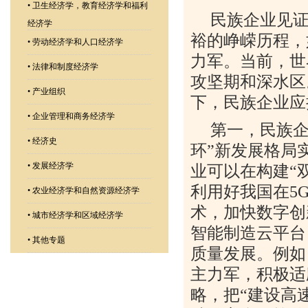
•
卫生经济学，教育经济学和福利
民族企业见
经济学
裕的峥嵘历程，
•
劳动经济学和人口经济学
力军。当前，世
•
法律和制度经济学
攻坚期和深水区
•
产业组织
下，民族企业应
•
企业管理和商务经济学
第一，民族企
•
经济史
环”新发展格局
•
发展经济学
业可以在构建“
利用好我国在
5
•
农业经济学和自然资源经济学
术，加快数字创
•
城市经济学和区域经济学
智能制造云平台
•
其他专题
质量发展。例如
主力军，积极适
略，把“建设高