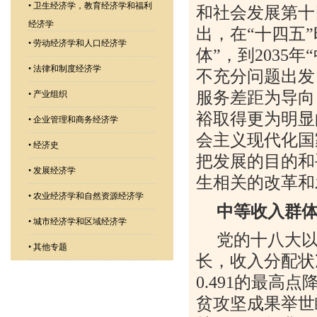
•
卫生经济学，教育经济学和福利
和社会发展第十
经济学
出，在“十四五
•
劳动经济学和人口经济学
体”，到
2035
年
•
法律和制度经济学
不充分问题出发
服务差距为导向
•
产业组织
裕取得更为明显
•
企业管理和商务经济学
会主义现代化国
•
经济史
把发展的目的和
•
发展经济学
生相关的改革和
•
农业经济学和自然资源经济学
中等收入群
•
城市经济学和区域经济学
党的十八大
•
其他专题
长，收入分配状
0.491
的最高点
贫攻坚成果举世