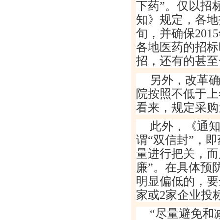
下药
”
。仅以招
知》规定，各地
旬，并确保
2015
各地医药的招标
招，还有的甚至
另外，改革
院按照不低于上
看来，规定采购
此外，《通
谓
“
双信封
”
，即
量进行把关，而
廉
”
。在具体预
明显偏低的，要
家或
2
家企业投
“
尽量避免和