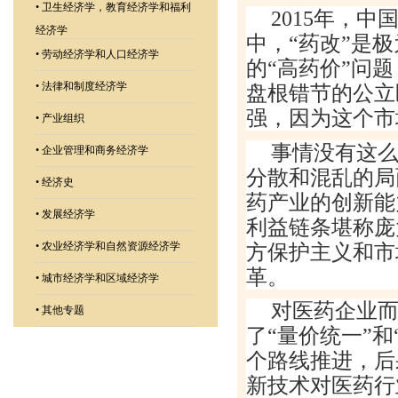
•
卫生经济学，教育经济学和福利
2015
年，中
经济学
中，
“
药改
”
是极
•
劳动经济学和人口经济学
的
“
高药价
”
问题
•
法律和制度经济学
盘根错节的公立
强，因为这个市
•
产业组织
事情没有这
•
企业管理和商务经济学
分散和混乱的局
•
经济史
药产业的创新能
•
发展经济学
利益链条堪称庞
方保护主义和市
•
农业经济学和自然资源经济学
革。
•
城市经济学和区域经济学
对医药企业
•
其他专题
了
“
量价统一
”
和
个路线推进，后
新技术对医药行