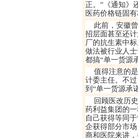
正。
”
《通知》
医药价格链固有
此前，安徽
招层面甚至还计
厂的抗生素中标
做法被行业人士
都搞
“
单一货源
值得注意的
计委主任。不过
到
“
单一货源承
回顾医改历
药利益集团的一
自己获得等同于
企获得部分市场
商和医院来讲，