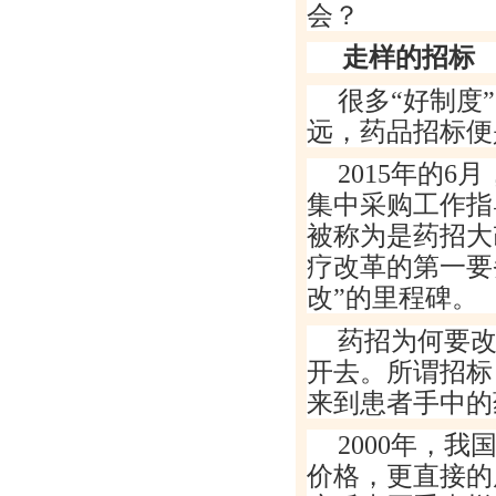
会？
走样的招标
很多
“
好制度
”
远，药品招标便
2015
年的
6
月
集中采购工作指
被称为是药招大
疗改革的第一要
改
”
的里程碑。
药招为何要
开去。所谓招标
来到患者手中的
2000
年，我
价格，更直接的