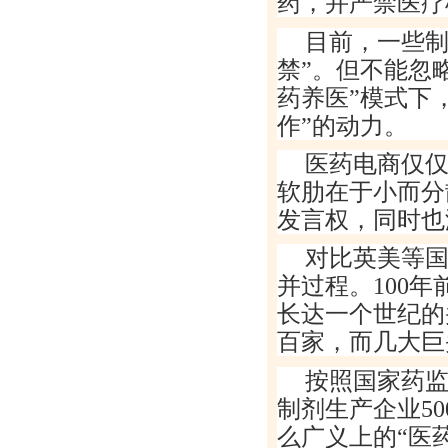
药，并严禁医疗
目前，一些
禁
”
。但不能忽
药养医
”
模式下
作
”
的动力。
医药电商仅
软肋在于小而分
发言权，同时也
对比英美等
并过程。
100
年
长达一个世纪的
百家，而几大巨
按照国家药
制剂生产企业
50
么广义上的
“
医