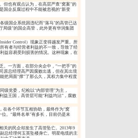
。但也有观点认为，在高层严查
“
窝案
”
的
是国企反腐过程中不能被忽视的
“
新变
各级国企系统因违纪而
“
落马
”
的高管已达
厅局级
”
的国企高管，此外更有华润集团
Insider Control
）现象正变得越发严重。所
所有者与经营者利益的不一致，导致了经
利益容易受到损害的情况。这种现象，在
乏。一方面，在部分央企中，
“
一把手
”
的
司原总经理高严因腐败出逃，但在其出境
能把局面
“
撑
”
了那么久，其权力集中程度
同级党委，纪检以
“
内部管理
”
为主，
利益王国，高管层可能
“
利益均沾
”
，腐败
，在各个环节互相协助，最终作为
“
窝
十位。
“
最终名单
”
有多长，目前仍是未
相关的民企却发生了高管坠亡。
2013
年
9
副总经理何玉英坠楼身亡。明星电缆的主