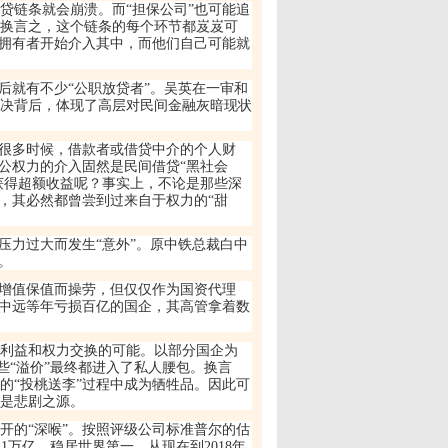
贷链条就会崩溃。而
“
担保公司
”
也可能追
。换言之，这个链条的每个环节都岌岌可
拥有者开始介入其中，而他们自己可能就
后就有不少
“
公职放贷者
”
。吴英在一审和
决背后，体现了高层对民间金融灰暗现状
很多时候，借款者或借贷中介的个人财
公权力的介入固然是民间借贷
“
黑社会
获得超额收益呢？事实上，不论是那些深
，其必然都曾尝到过来自于权力的
“
甜
压力过大而发生
“
意外
”
。原中铁总裁白中
。
增值保值而操劳，但仅仅作为国资代理
中远等年亏损百亿的国企，其高管拿着数
利益和权力交换的可能。以部分国企为
些
“
溢价
”
最终都进入了私人腰包。换言
的
“
投桃送李
”
过程中成为牺牲品。因此可
是悲剧之源。
开的
“
深喉
”
。按照评级公司标准普尔的估
.1
万亿，稳居世界第一。从现在到
2018
年