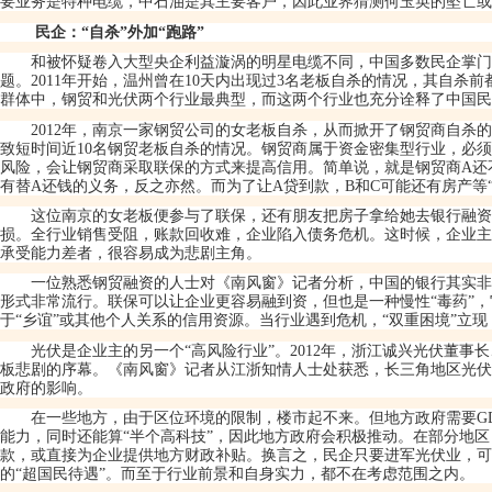
要业务是特种电缆，中石油是其主要客户，因此业界猜测何玉英的坠亡或
民企：
“
自杀
”
外加
“
跑路
”
和被怀疑卷入大型央企利益漩涡的明星电缆不同，中国多数民企掌门
题。
2011
年开始，温州曾在
10
天内出现过
3
名老板自杀的情况，其自杀前
群体中，钢贸和光伏两个行业最典型，而这两个行业也充分诠释了中国
2012
年，南京一家钢贸公司的女老板自杀，从而掀开了钢贸商自杀的
致短时间近
10
名钢贸老板自杀的情况。钢贸商属于资金密集型行业，必须
风险，会让钢贸商采取联保的方式来提高信用。简单说，就是钢贸商
A
还
有替
A
还钱的义务，反之亦然。而为了让
A
贷到款，
B
和
C
可能还有房产等
这位南京的女老板便参与了联保，还有朋友把房子拿给她去银行融资
损。全行业销售受阻，账款回收难，企业陷入债务危机。这时候，企业主
承受能力差者，很容易成为悲剧主角。
一位熟悉钢贸融资的人士对《南风窗》记者分析，中国的银行其实非
形式非常流行。联保可以让企业更容易融到资，但也是一种慢性
“
毒药
”
，
于
“
乡谊
”
或其他个人关系的信用资源。当行业遇到危机，
“
双重困境
”
立现
光伏是企业主的另一个
“
高风险行业
”
。
2012
年，浙江诚兴光伏董事长
板悲剧的序幕。《南风窗》记者从江浙知情人士处获悉，长三角地区光伏
政府的影响。
在一些地方，由于区位环境的限制，楼市起不来。但地方政府需要
G
能力，同时还能算
“
半个高科技
”
，因此地方政府会积极推动。在部分地区
款，或直接为企业提供地方财政补贴。换言之，民企只要进军光伏业，可
的
“
超国民待遇
”
。而至于行业前景和自身实力，都不在考虑范围之内。