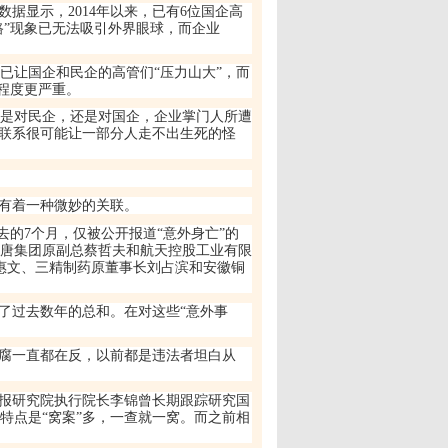
数据显示，
2014
年以来，已有
6
位国企高
路
”
现象已无法吸引外界眼球，而企业
已让国企和民企的高管们
“
压力山大
”
，而
程度更严重。
是对民企，还是对国企，企业掌门人所遭
联系很可能让一部分人走不出生死的怪
有着一种微妙的关联。
去的
7
个月，仅被公开报道
“
意外身亡
”
的
唐集团原副总蔡哲夫和航天控股工业有限
惠文、三精制药原董事长刘占滨和安徽铜
了过去数年的总和。在对这些
“
意外事
腐一直都在反，以前都是违法者坦白从
报研究院执行院长李锦曾长期跟踪研究国
特点是
“
窝案
”
多，一查就一窝。而之前相