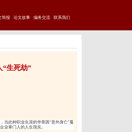
文简报
论文故事
编务交流
联系我们
“生死劫”
，当此种职业生涯的华章因
“
意外身亡
”
戛
企业掌门人的人生现实。