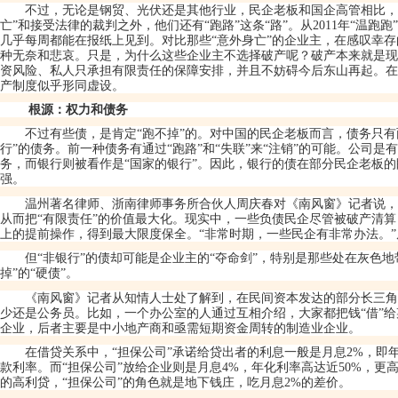
不过，无论是钢贸、光伏还是其他行业，民企老板和国企高管相比，
亡
”
和接受法律的裁判之外，他们还有
“
跑路
”
这条
“
路
”
。从
2011
年
“
温跑跑
”
几乎每周都能在报纸上见到。对比那些
“
意外身亡
”
的企业主，在感叹幸存
种无奈和悲哀。只是，为什么这些企业主不选择破产呢？破产本来就是现
资风险、私人只承担有限责任的保障安排，并且不妨碍今后东山再起。在
产制度似乎形同虚设。
根源：权力和债务
不过有些债，是肯定
“
跑不掉
”
的。对中国的民企老板而言，债务只有
行
”
的债务。前一种债务有通过
“
跑路
”
和
“
失联
”
来
“
注销
”
的可能。公司是有
务，而银行则被看作是
“
国家的银行
”
。因此，银行的债在部分民企老板的
强。
温州著名律师、浙南律师事务所合伙人周庆春对《南风窗》记者说，
从而把
“
有限责任
”
的价值最大化。现实中，一些负债民企尽管被破产清算
上的提前操作，得到最大限度保全。
“
非常时期，一些民企有非常办法。
”
但
“
非银行
”
的债却可能是企业主的
“
夺命剑
”
，特别是那些处在灰色地
掉
”
的
“
硬债
”
。
《南风窗》记者从知情人士处了解到，在民间资本发达的部分长三角
少还是公务员。比如，一个办公室的人通过互相介绍，大家都把钱
“
借
”
给
企业，后者主要是中小地产商和亟需短期资金周转的制造业企业。
在借贷关系中，
“
担保公司
”
承诺给贷出者的利息一般是月息
2%
，即
款利率。而
“
担保公司
”
放给企业则是月息
4%
，年化利率高达近
50%
，更
的高利贷，
“
担保公司
”
的角色就是地下钱庄，吃月息
2%
的差价。