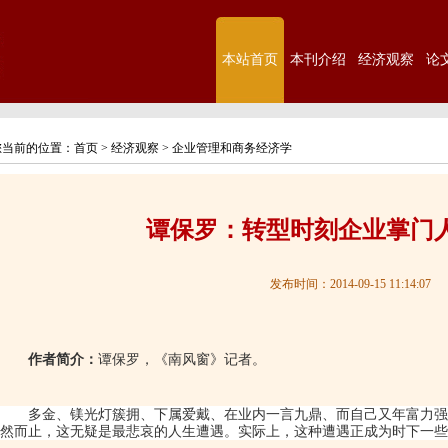
本站首页
本刊介绍
经济观察
论
您当前的位置：
首页
>
经济观察
>
企业管理和商务经济学
谭保罗：转型时刻企业掌门人
发布时间：2014-09-15 11:14:07
作者简介：
谭保罗，《南风窗》记者。
多金、镁光灯簇拥、下属爱戴、在业内一言九鼎、而自己又年富力强
然而止，这无疑是最悲哀的人生遭遇。实际上，这种遭遇正成为时下一些