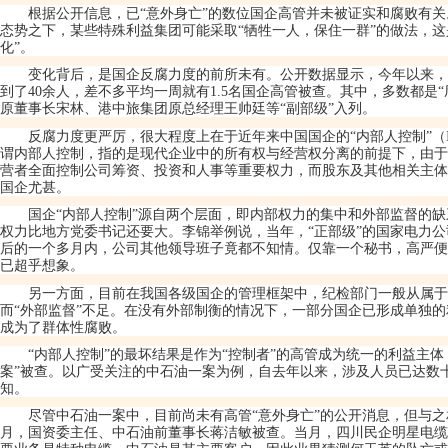
根据公开信息，已
“
意外身亡
”
的数位国企高管并未被证实和腐败有关
态势之下，某些特殊利益集团可能采取
“
牺牲一人，保住一群
”
的做法，这
化
”
。
变化背后，是国企反腐力度的前所未有。公开数据显示，今年以来，
到了
40
余人，差不多平均一周就有
1.5
名国企高管被查。其中，多数都是
“
原董事长宋林、港中旅集团原总经理王帅廷等
“
副部级
”
入列。
反腐力度更严厉，很大程度上在于近年来中国国企的
“
内部人控制
”
（
谓内部人控制，指的是现代企业中的所有权与经营权分离的前提下，由于
营者全面控制公司筹资、投资和人事等重要权力，而股东及其他相关主体
国企尤甚。
国企
“
内部人控制
”
源自两个层面，即内部权力的集中和外部监督的缺
权力比地方党委书记还要大。李锦举例说，当年，
“
正部级
”
的国家电力公
后的一个多月内，公司其他领导班子竟都不知情。仅靠一个秘书，高严便
已超乎想象。
另一方面，目前在我国各级国企的管理框架中，纪检部门一般从属于
而
“
外部监督
”
不足。在没有外部制衡的情况下，一部分国企已形成单独的
成为了群体性腐败。
“
内部人控制
”
的最坏结果是作为
“
控制者
”
的高管成为统一的利益主体
案
”
被查。以广受关注的中石油一案为例，自去年以来，涉及人员已达数
知。
尽管中石油一案中，目前尚未有高管
“
意外身亡
”
的公开消息，但与之
月，国资委主任、中石油前董事长蒋洁敏被查。当月，四川民企明星电缆