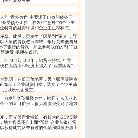
与中石油案有关。
人的
“
意外身亡
”
主要源于自身的债务问
都备受债务困扰。在发生
“
意外
”
的企业主
民企特殊的融资环境和企业主生存状态。
序幕。此后，更发生了因受到
“
逼债
”
，导
以大量的贷款进行周转。银行为降低自身
不了银行的贷款，那么参与联保的
B
和
C
就
“
硬通货
”
抵押在银行。
。但
2011
到
2013
年，钢贸业持续
3
年亏
便在人情上和经济上陷入了
“
双重困境
”
，
常聪明，在长三角地区，民企联保等融资
它降低了企业融资门槛，透支了企业主基
，足以压倒企业主。
、
44
岁的李飞跳楼身亡，掀开了光伏业老
企业的盲目扩张，很大程度都受到了地方
DP
，而光伏产业链长，有较大的
GDP
贡献
，地方官员还会出面
“
帮助
”
企业从银行贷
以获得此前从未有过的金融和财政资源上