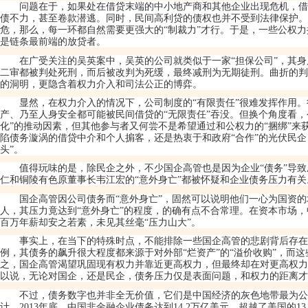
问题在于，如果处在借贷末端的中小地产商和其他企业出现危机，借
债不力，甚至卷款潜逃。同时，民间高利贷的债权也并不受到法律保护
危，那么，每一环都自然需要更强大的
“
制裁力
”
才行。于是，一些公权力
是链条最前端的放贷者。
在广受关注的吴英案中，吴英的公司就类似于一家
“
担保公司
”
，其身
二审都被判处死刑，而后被改判为死缓，最终减刑为无期徒刑。曲折的判
的洞明，更隐含着权力介入和司法公正的博弈。
显然，在权力介入的情况下，公司制度的
“
有限责任
”
很难发挥作用。
产、乃至人身安全都可能被民间借贷的
“
无限责任
”
吞没。但换个角度看，
化
”
的推动因素，但其他参与者又何尝不是希望通过和公权力的
“
捆绑
”
来
陷债务漩涡的借贷中介和个人掮客，还是热衷于和政府
“
合作
”
的光伏民企
头
”
。
值得玩味的是，除民企之外，不少国企高管也是因为企业
“
债务
”
导致
仁和铜陵有色原董事长韦江宏的
“
意外身亡
”
都被怀疑和企业债务压力有关
国企高管因公司债务而
“
意外身亡
”
，固然可以说明他们一心为国资的
人，其压力竟达到
“
意外身亡
”
的程度，的确有点不合常理。在资本市场，
百万年薪却安之若素，未见其丝毫
“
压力山大
”
。
事实上，在当下的特殊时点，不能排除一些国企高管的悲剧背后存在
例，其债务的飙升很大程度都来源于对外部
“
烂资产
”
的
“
溢价收购
”
，而这
之，国企高管渴望巩固现有权力并靠近更高权力，但最终却在对更高权力
以说，无论对国企，还是民企，债务压力仅是表面问题，和权力的距离才
不过，债务数字也并非全无价值，它们是中国经济的灰色地带最为公
计，
2013
年底，中国非金融企业债务达到
14.2
万亿美元，超越了美国的
13