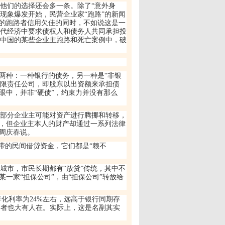
他们的选择还会多一条。除了
“
意外身
现象爆发开始，民营企业家
“
跑路
”
的新闻
的跑路者信用欠佳的同时，不如说这是一
代经济中要求债权人和债务人共同承担投
中国的某些企业主跑路和死亡案例中，破
两种：一种银行的债务，另一种是
“
非银
限责任公司，即股东以出资额来承担债
眼中，并非
“
硬债
”
，约束力并没有那么
部分企业主可能对资产进行腾挪和转移，
，但企业主本人的财产却通过一系列法律
周庆春说。
带的民间借贷资金，它们都是
“
赖不
城市，市民长期都有
“
放贷
”
传统，其中不
某一家
“
担保公司
”
，由
“
担保公司
”
转放给
年化利率为
24%
左右，远高于银行同期存
高者也大有人在。实际上，这是名副其实