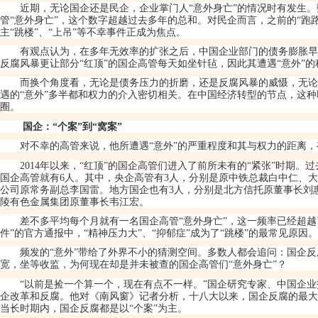
近期，无论国企还是民企，企业掌门人
“
意外身亡
”
的情况时有发生。
管
“
意外身亡
”
，这个数字超越过去多年的总和。对民企而言，之前的
“
跑
主
“
跳楼
”
、
“
上吊
”
等不幸事件正成为焦点。
有观点认为，在多年无效率的扩张之后，中国企业部门的债务膨胀早
反腐风暴更让部分
“
红顶
”
的国企高管每天如坐针毡，因此其遭遇
“
意外
”
的
而换个角度看，无论是债务压力的折磨，还是反腐风暴的威慑，无论
遇的
“
意外
”
多半都和权力的介入密切相关。在中国经济转型的节点，这种
圈。
国企：
“
个案
”
到
“
窝案
”
对不幸的高管来说，他所遭遇
“
意外
”
的严重程度和其与权力的距离，
2014
年以来，
“
红顶
”
的国企高管们进入了前所未有的
“
紧张
”
时期。过
国企高管就有
6
人。其中，央企高管有
3
人，分别是原中铁总裁白中仁、大
公司原常务副总李国雷。地方国企也有
3
人，分别是北方信托原董事长刘
陵有色金属集团原董事长韦江宏。
差不多平均每个月就有一名国企高管
“
意外身亡
”
，这一频率已经超越
件
”
的官方通报中，
“
精神压力大
”
、
“
抑郁症
”
成为了
“
跳楼
”
的最常见原因。
频发的
“
意外
”
带给了外界不小的猜测空间。多数人都会追问：国企反
宽，坐等收监，为何现在却是并未被查的国企高管们
“
意外身亡
”
？
“
以前是捡一个算一个，现在有点不一样。
”
国企研究专家、中国企业
企改革和反腐。他对《南风窗》记者分析，十八大以来，国企反腐的最大
当长时期内，国企反腐都是以
“
个案
”
为主。