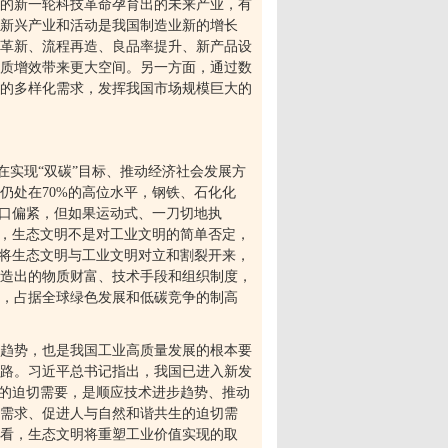
的新一轮科技革命孕育出的未来产业，有
些新兴产业和活动是我国制造业新的增长
革新、流程再造、良品率提升、新产品设
质增效带来更大空间。另一方面，通过数
的多样化需求，发挥我国市场规模巨大的
在实现
“
双碳
”
目标、推动经济社会发展方
仍处在
70%
的高位水平，钢铁、石化化
口偏紧，但如果运动式、一刀切地执
，生态文明不是对工业文明的简单否定，
将生态文明与工业文明对立和割裂开来，
造出的物质财富、技术手段和组织制度，
时，占据全球绿色发展和低碳竞争的制高
趋势，也是我国工业高质量发展的根本要
路。习近平总书记指出，我国已进入新发
的迫切需要，是顺应技术进步趋势、推动
境需求、促进人与自然和谐共生的迫切需
来看，生态文明将重塑工业价值实现的取