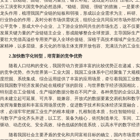
安全，以稳链、固链、强链为重点，锻长补短。这既是对以往
“
压缩式
”
工
分工演变和大国竞争的必然选择。
“
稳链、固链、强链
”
的措施，一是要求
龙头作用，梳理我国产业链的短板和弱项，形成以企业需求为主，科研、
行业协会的作用，及时分析市场供需状况，组织企业共同应对市场外部冲
公平竞争，形成大中小企业、上下游企业协同共生的市场生态，这不仅要
发展关键力量的产业链链主企业，形成能够整合全球资源、主导国际生产
要壮大凭借高溢价专用资产嵌入全球价值链、深植于高技术领域产业生态
家精神，以多层级、多元化的市场主体支撑开放包容、充满活力的工业生
2.
加快数字化转型，培育新的竞争优势
随着人口结构的变化，我国劳动力资源丰富的比较优势正在递减，实
的竞争优势。作为世界第一工业大国，我国工业体系中已经聚集了大规模
度挖掘、系统集成、综合运用提供了丰富的应用场景，牵引着我国工业数
段我国数字经济发展仍处在规模扩张的阶段，与世界数字经济强国相比，
特别是在工业领域，生产端的数据分散在不同产业、各种类型的企业以及
尚未建立起可延展、可共享、能兼容、开放式的数据要素交易机制和数字
发挥海量数据和丰富应用场景优势，促进数字技术和实体经济深度融合，
求，必须牢牢把握工业生产的根本规律，扎根制造本质，扣住智能特征，
与数字产业化齐头并进，以工艺、装备为核心，依托制造单元、车间、工
驱动、动态优化、安全高效、绿色低碳的制造系统，以高水平的数字经济
随着我国社会主要矛盾的变化和共同富裕目标的确立，国内市场需求