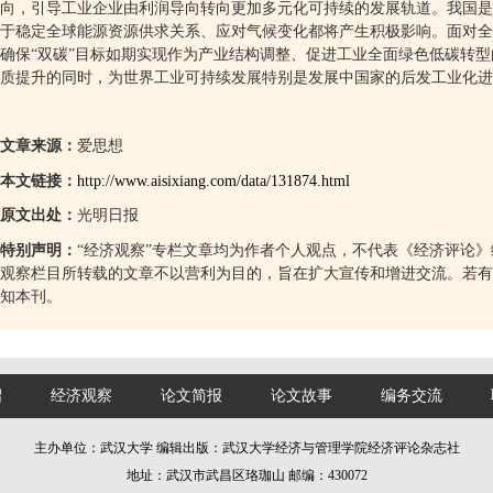
向，引导工业企业由利润导向转向更加多元化可持续的发展轨道。我国是
于稳定全球能源资源供求关系、应对气候变化都将产生积极影响。面对全
确保
“
双碳
”
目标如期实现作为产业结构调整、促进工业全面绿色低碳转型
质提升的同时，为世界工业可持续发展特别是发展中国家的后发工业化进
文章来源：
爱思想
本文链接：
http://www.aisixiang.com/data/131874.html
原文出处：
光明日报
特别声明：
“
经济观察
”
专栏文章均为作者个人观点，不代表《经济评论》
观察栏目所转载的文章不以营利为目的，旨在扩大宣传和增进交流。若有
知本刊。
绍
经济观察
论文简报
论文故事
编务交流
主办单位：武汉大学 编辑出版：武汉大学经济与管理学院经济评论杂志社
地址：武汉市武昌区珞珈山 邮编：430072