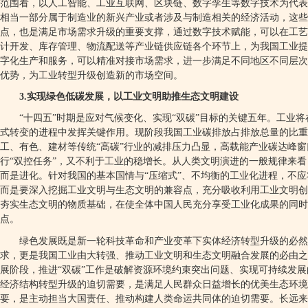
范围看，以人工智能、工业互联网、区块链、数字孪生等数字技术为代表
相当一部分属于制造业的新兴产业或者涉及与制造相关的经济活动，这
点，也是满足市场需求升级的重要支撑，通过数字技术赋能，可以在工艺
计开发、库存管理、物流配送等产业链供应链各个环节上，为我国工业提
字化生产和服务，可以精准对接市场需求，进一步满足不同地区不同层次
优势，为工业转型升级创造新的市场空间。
3.
实现绿色低碳发展，以工业文明助推生态文明建设
“
十四五
”
时期是应对气候变化、实现
“
双碳
”
目标的关键五年。工业将
式转变的进程中发挥关键作用。现阶段我国工业碳排放占排放总量的比重
工、有色、建材等传统
“
高碳
”
行业的减排压力凸显，高载能产业碳达峰窗
行
“
双控任务
”
，又不利于工业的稳增长。从人类文明演进的一般规律来看
而是进化。针对我国的基本国情与
“
压缩式
”
、不均衡的工业化进程，不应
而是要深入挖掘工业文明与生态文明的兼容点，充分吸收利用工业文明创
夯实生态文明的物质基础，在使全体中国人民充分享受工业化成果的同
点。
绿色发展既是新一轮科技革命和产业变革下实体经济转型升级的必然
求，更是我国工业由大转强、推动工业文明和生态文明融合发展的必由之
展阶段，推进
“
双碳
”
工作是破解资源环境约束突出问题、实现可持续发展
经济结构转型升级的迫切需要，是满足人民群众日益增长的优美生态环
要，是主动担当大国责任、推动构建人类命运共同体的迫切需要。长远