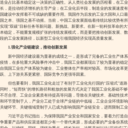
造业占比基本稳定这一决策的正确性。从人类社会发展的历程看，在工
长，是拉动经济增长的主导产业；在工业化后半段，制造业的发展速度有
国建设中发挥着不可或缺的重要作用。我国作为后发的工业大国和人口最
国之本、强国之基不动摇。当前，中国工业发展面临着传统比较优势有所
实现
“
双碳
”
目标任务等新问题、新挑战、新要求。在新一轮科技革命的大
本稳定，不能重复规模扩张的传统发展模式，而是要把推动创新发展、数
段的工业发展路径，以新型工业化引领我国经济实现高质量发展。
1.
强化产业链建设，推动创新发展
新中国经济建设最为显著的成绩之一，是形成了完备的工业生产体系
疫情，在多轮重大风险事件冲击中，我国工业都展现出了较为显著的稳定
自我国工业生产体系较为健全、工业整体生产率相对较高、市场化改革更
跃、上下游关系更紧密、国际竞争力更强等因素。
但也要看到，我国工业化走过了有别于工业化先行国的
“
压缩式
”
道路
同时，
“
短而快
”
的增长路径和粗放的发展方式决定了我国工业化基础不够
不尽合理、工业企业素质有待提高等问题，导致在关键技术、基础性技术
和环节受制于人，产业分工处于全球产业链的中低端，工业企业环境影响
关键环节、关键领域受制于人已成为影响我国产业链安全，进而限制工
习近平总书记指出，为保障我国产业安全和国家安全，要着力打造自
争重要产品和供应渠道都至少有一个替代来源，形成必要的产业备份系统