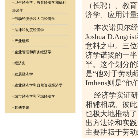
•
卫生经济学，教育经济学和福利
（长聘）、教育
经济学
济学、应用计量
•
劳动经济学和人口经济学
本次诺贝尔
•
法律和制度经济学
Joshua D.Angrist
•
产业组织
意料之中。三位
•
企业管理和商务经济学
济学诺奖的一半
半。这个划分的
•
经济史
是
“
他对于劳动
•
发展经济学
Imbens
则是
“
他
•
农业经济学和自然资源经济学
经济学实证
•
城市经济学和区域经济学
相辅相成、彼此
•
其他专题
也极大地推动了
出方法论和实践
主要耕耘于劳动