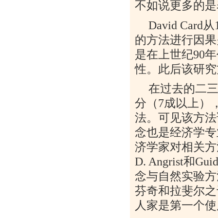
不如说更多的是
David Card
从
的方法进行因果
是在上世纪
90
年
性。此后该研究
在过去的二
分（
7
成以上）
法。可见该方法
念也是经济学专
济学家对相关方
D. Angrist
和
Guid
念与自然实验方
芬奇和拉斐尔之
人家是第一个使