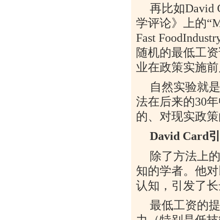
再比如
David 
学评论》上的
“M
Fast FoodIndustr
随机的最低工资
业在政策实施前
自然实验就
法在后来的
30
年
的、对现实政策
David Card
除了方法上
知的学者。他对
认知，引发了长
最低工资的
力（特别是低技